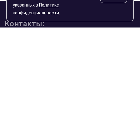
указанных в
Политике
конфиденциальности
.
Контакты:
111033, г. Москва, улица Золоторожский Вал, дом 32,
строение 2, подъезд 1, офис 107, БЦ AU-ROOM
Телефоны:
+7 (495) 971-7200
+7 (800) 101-6047
Заказать звонок
Email:
mail@slitok-gold.ru
График работы: понедельник-пятница с 10 до 18 часов,
суббота и воскресенье - выходные.