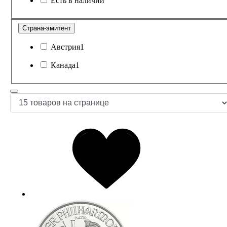
Есть в наличии
Страна-эмитент
Австрия
1
Канада
1