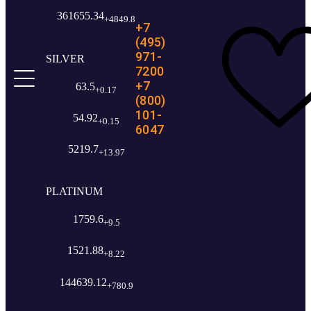
361655.34
+4849.8
+7
(495)
971-
SILVER
7200
+7
63.5
+0.17
(800)
101-
54.92
+0.15
6047
5219.7
+13.97
PLATINUM
1759.6
+9.5
1521.88
+8.22
144639.12
+780.9