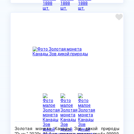
Золотая монета Канады Зов дикой природы
"Рысь" 2020г, 31.1 гр. чистого золота, проба 99999