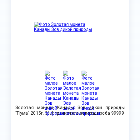
Золотая монета Канады Зов дикой природы
"Пума" 2015г, 31.1 гр. чистого золота, проба 99999