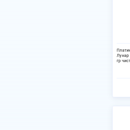
Плати
Лунар 
гр чис