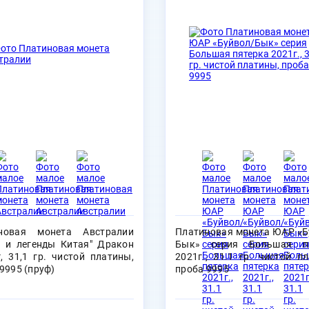
новая монета Австралии
Платиновая монета ЮАР «Б
 и легенды Китая" Дракон
Бык» серия Большая пя
, 31,1 гр. чистой платины,
2021г., 31.1 гр. чистой п
9995 (пруф)
проба 9995