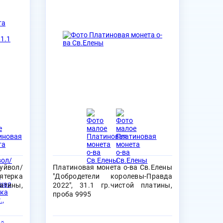
уйвол/
Платиновая монета о-ва Св.Елены
терка
"Добродетели королевы-Правда
латины,
2022", 31.1 гр.чистой платины,
проба 9995