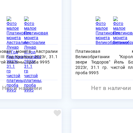
новая монета Австралии
Платиновая мо
III Год Кролика 2023г, 31.1
Великобритании "Корол
той платины, проба 9995
звери Тюдоров" Йель Бо
2023г, 31.1 гр. чистой пл
проба 9995
Нет в наличии
Нет в наличии