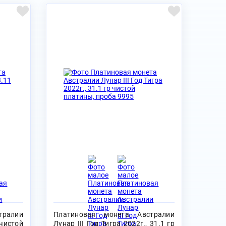
тралии
Платиновая монета Австралии
чистой
Лунар III Год Тигра 2022г., 31.1 гр