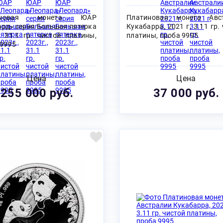
иновая монета ЮАР
Платиновая монета Авс
ард» серия Большая пятерка
Кукабарра, 2021 г, 3.11 гр.
, 31.1 гр. чистой платины,
платины, проба 9995
 9995
Цена
Цена
255 000 руб.
37 000 руб.