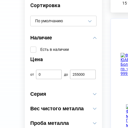
Сортировка
Наличие
Есть в наличии
Цена
от
до
Серия
Большая пятерка
2
Вес чистого металла
Добродетели королевы
1
3.00
1
Звери Королевы
Проба металла
5