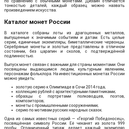
по сравнению с обычными монетами. Дизайн отличается
тонкостью деталей, каждый образец можно назвать
произведением искусства.
Каталог монет России
В каталоге собраны лоты из драгоценных металлов,
выпущенные к значимым событиям и датам. Есть целые
серии, единичные экземпляры, биметаллические червонцы.
Серебряные монеты и золотые представлены в отличном
состоянии, без царапин и сколов, с подтверждённой
подлинностью.
Выпуск монет связан с важными для страны моментами. Они
посвящены выдающимся людям, культурным явлениям,
персонажам фольклора. На инвестиционных монетах России
можно увидеть:
золотую серию к Олимпиаде в Сочи 2014 года;
коллекцию рублей с архитектурными памятниками;
образцы с портретами полководцев, поэтов,
композиторов;
монеты с промышленными сооружениями;
серию по мотивам русских народных сказок.
Одна из самых известных серий — «Георгий Победоносец»,
посвящённая символу России. Её чеканят из золота 999
пробы. Ограниченный тираж делает каждый экземпляр