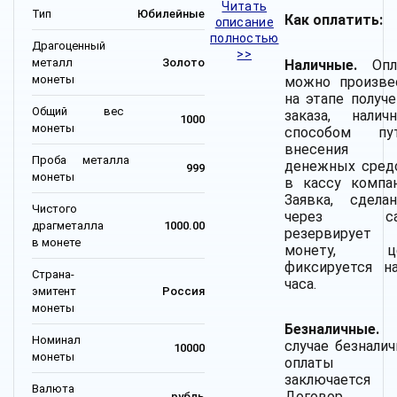
Читать
Тип
Юбилейные
Как оплатить:
описание
полностью
Драгоценный
>>
металл
Золото
Наличные.
Опл
монеты
можно произве
на этапе получе
Общий вес
заказа, налич
1000
монеты
способом пу
внесения
Проба металла
денежных сред
999
монеты
в кассу компан
Заявка, сделан
Чистого
через сай
драгметалла
1000.00
резервирует
в монете
монету, це
фиксируется н
Страна-
часа.
эмитент
Россия
монеты
Безналичные.
Номинал
случае безналич
10000
монеты
оплаты
заключается
Валюта
Договор
рубль