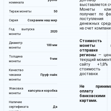
номинала
выставляется сч
Монеты кли
Тираж монеты
50
получает по фа
поступления
Серия
Сохраним наш мир
денежных сред
на счет компани
Год выпуска
2020
монеты
Стоимость
Диаметр
монеты п
100 мм
монеты
отправке
регионы
— цен
Толщина
9 мм
текущий момент
монеты
сайту +1,8
стоимость
Качество
доставки.
чеканки
Пруф-лайк
монеты
Не принима
Упаковка
оплату
капсула и коробка
монеты
банковскими
картами.
Наличие
сертификата
Да