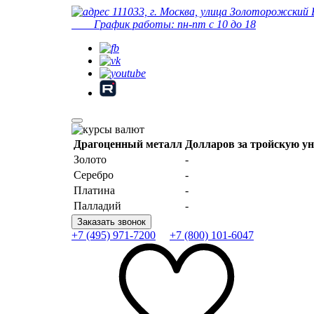
111033, г. Москва, улица Золоторожский 
График работы: пн-пт с 10 до 18
Драгоценный металл
Долларов за тройскую у
Золото
-
Серебро
-
Платина
-
Палладий
-
Заказать звонок
+7 (495) 971-7200
+7 (800) 101-6047