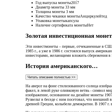
Год выпуска монеты
2017
Диаметр монеты
33 мм
Толщина монеты
3 мм
Качество чеканки монеты
Анциркулейтед
Упаковка монеты
капсула
Наличие сертификата монеты
Нет
Золотая инвестиционная монет
Эти инвестмонеты – первые, отчеканенные в США
1985 г., а уже в 1986 г. состоялся выпуск америка
инвесторами, желающими вложить сбережения в з
История американского…
Читать описание полностью >>
На аверсе на фоне стилизованного солнца изобр
факел, в левой руке оливковую ветвь - символ м
изображение, основанное на дизайне монеты 1907
Рузвельт в беседе с ним посетовал, что внешний
древней Греции, колыбели демократии. В 1907 г