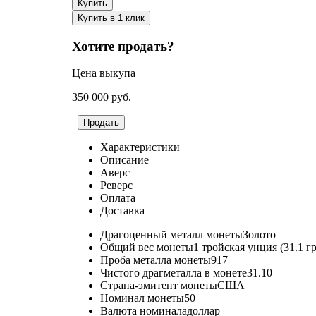
Купить
Купить в 1 клик
Хотите продать?
Цена выкупа
350 000
руб.
Продать
Характеристики
Описание
Аверс
Реверс
Оплата
Доставка
Драгоценный металл монеты
Золото
Общий вес монеты
1 тройская унция (31.1 г
Проба металла монеты
917
Чистого драгметалла в монете
31.10
Страна-эмитент монеты
США
Номинал монеты
50
Валюта номинала
доллар