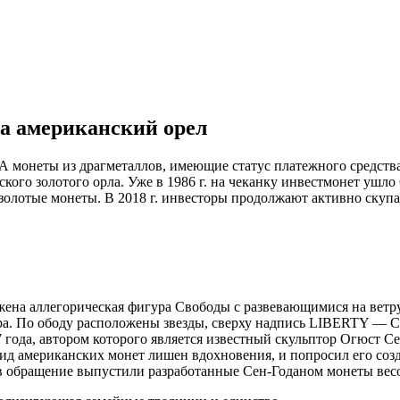
а американский орел
 монеты из драгметаллов, имеющие статус платежного средств
нского золотого орла. Уже в 1986 г. на чеканку инвестмонет ушло
олотые монеты. В 2018 г. инвесторы продолжают активно скупа
ажена аллегорическая фигура Свободы с развевающимися на ветр
ира. По ободу расположены звезды, сверху надпись LIBERTY — 
 года, автором которого является известный скульптор Огюст Се
 вид американских монет лишен вдохновения, и попросил его соз
. в обращение выпустили разработанные Сен-Годаном монеты вес