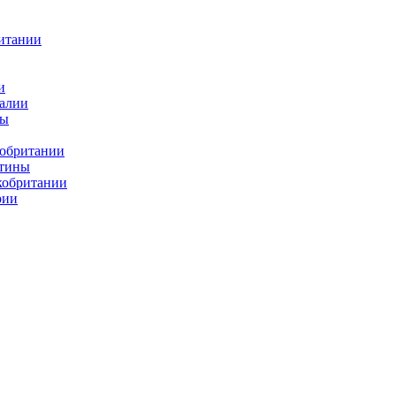
итании
и
алии
ды
кобритании
атины
кобритании
рии