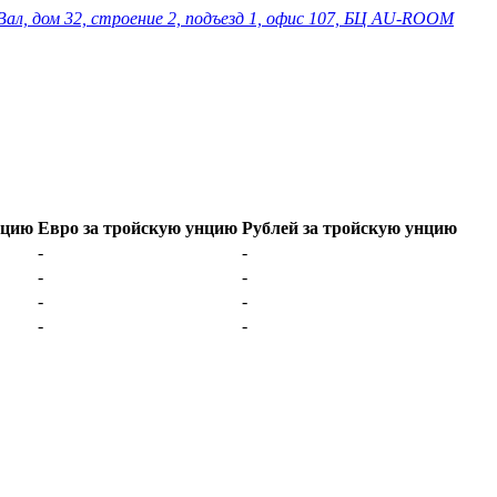
Вал, дом 32, строение 2, подъезд 1, офис 107, БЦ AU-ROOM
нцию
Евро за тройскую унцию
Рублей за тройскую унцию
-
-
-
-
-
-
-
-