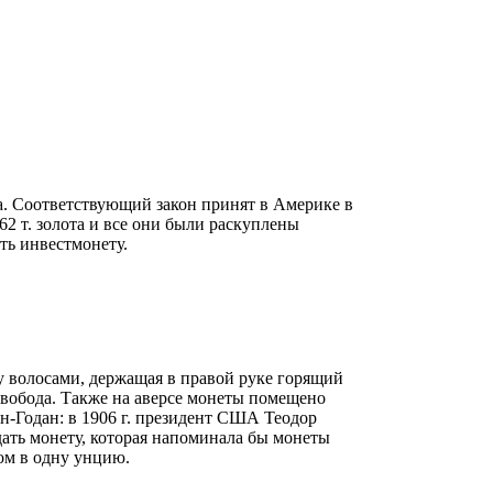
а. Соответствующий закон принят в Америке в
 62 т. золота и все они были раскуплены
ть инвестмонету.
у волосами, держащая в правой руке горящий
Свобода. Также на аверсе монеты помещено
н-Годан: в 1906 г. президент США Теодор
дать монету, которая напоминала бы монеты
ом в одну унцию.