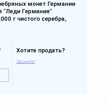
еребряных монет Германии
я "Леди Германия"
2000 г чистого серебра,
?
Хотите продать?
Звоните!