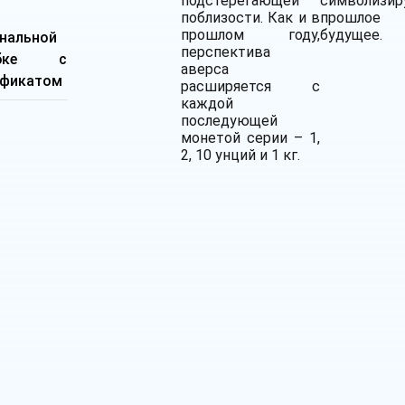
подстерегающей
символизи
поблизости. Как и в
прошл
прошлом году,
будущее.
нальной
перспектива
обке с
аверса
ификатом
расширяется с
каждой
последующей
монетой серии – 1,
2, 10 унций и 1 кг.