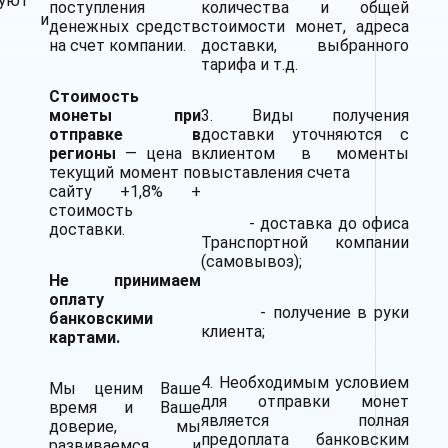
руют
поступления
количества и общей
ое и
денежных средств
стоимости монет, адреса
на счет компании.
доставки, выбранного
тарифа и т.д.
Стоимость
монеты при
3. Виды получения
отправке в
доставки уточняются с
регионы
— цена в
клиентом в моменты
текущий момент по
выставления счета
сайту +1,8% +
стоимость
- доставка до офиса
доставки.
Транспортной компании
(самовывоз);
Не принимаем
оплату
- получение в руки
банковскими
клиента;
картами.
4. Необходимым условием
Мы ценим Ваше
для отправки монет
время и Ваше
является полная
доверие, мы
предоплата банковским
развиваемся и