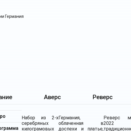
ание
Аверс
Реверс
бро
Набор из 2-х
Германия,
Реверс м
серебряных
облаченная в
2022 
ограмма
килограмовых
доспехи и платье,
традиционн