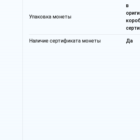
в
ориги
Упаковка монеты
кор
серт
Наличие сертификата монеты
Да