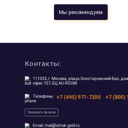
Мы рекомендуем
Все отзывы
5.0
5.0
5.0
5.0
из 5
На основе
117
оценок
Никита С.
20 мая 2026
Искал золотую монету на рождение
е,
ребенка. Подобрали тематический
австралийский доллар с кенгуренком,