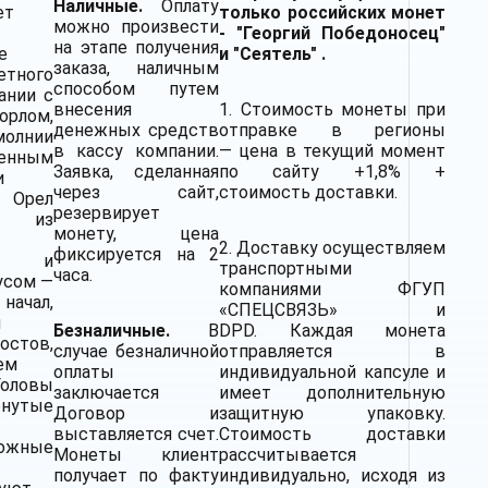
Наличные.
Оплату
ет
только российских монет
можно произвести
- "Георгий Победоносец"
на этапе получения
е
и "Сеятель" .
заказа, наличным
етного
способом путем
ании с
внесения
1. Стоимость монеты при
орлом,
денежных средств
отправке в регионы
молнии
в кассу компании.
— цена в текущий момент
енным
Заявка, сделанная
по сайту +1,8% +
и
через сайт,
стоимость доставки.
 Орел
резервирует
ит из
монету, цена
2.
Доставку
осуществляем
фиксируется на 2
ии и
транспортными
часа.
усом —
компаниями
ФГУП
начал,
«СПЕЦСВЯЗЬ» и
м
Безналичные.
В
DPD. Каждая монета
остов,
случае безналичной
отправляется в
ем
оплаты
индивидуальной капсуле и
оловы
заключается
имеет дополнительную
рнутые
Договор и
защитную упаковку.
выставляется счет.
Стоимость доставки
ложные
Монеты клиент
рассчитывается
получает по факту
индивидуально, исходя из