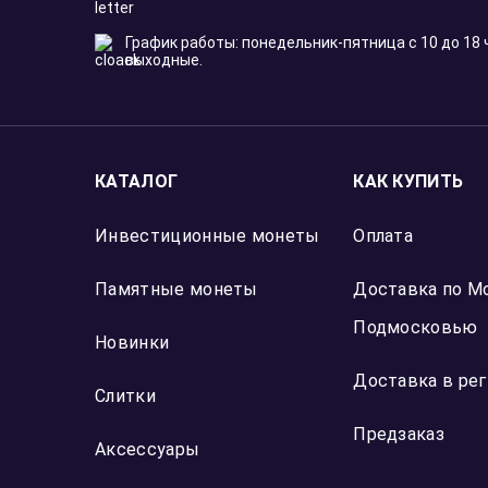
жена в восторге 🙂
Отзыв Яндекс Карты
Контакты:
111033, г. Москва, улица Золоторожский Вал, дом 
офис 107, БЦ AU-ROOM
Телефоны:
+7 (495) 971-7200
+7 (800)
Заказать звонок