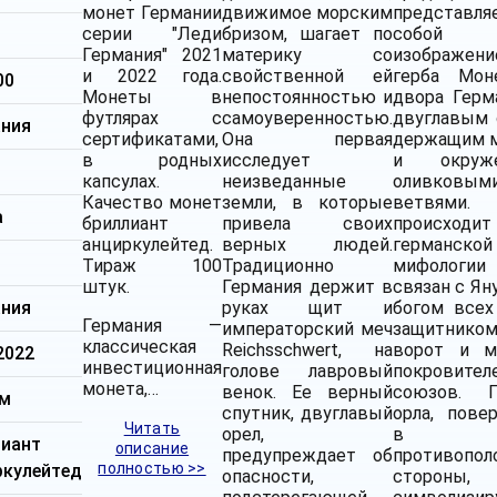
монет Германии
движимое морским
представля
серии "Леди
бризом, шагает по
собой
Германия" 2021
материку со
изображени
и 2022 года.
свойственной ей
герба Мон
00
Монеты в
непостоянностью и
двора Герм
футлярах с
самоуверенностью.
двуглавым 
ания
сертификатами,
Она первая
держащим 
в родных
исследует
и окруж
капсулах.
неизведанные
оливковым
Качество монет
земли, в которые
ветвями.
а
бриллиант
привела своих
происход
анциркулейтед.
верных людей.
германской
Тираж 100
Традиционно
мифолог
штук.
Германия держит в
связан с Ян
ания
руках щит и
богом всех 
Германия —
императорский меч
защитнико
классическая
Reichsschwert, на
ворот и м
2022
инвестиционная
голове лавровый
покровител
монета,…
венок. Ее верный
союзов. Г
мм
спутник, двуглавый
орла, пове
Читать
орел,
в
лиант
описание
предупреждает об
противопо
полностью >>
ркулейтед
опасности,
стороны,