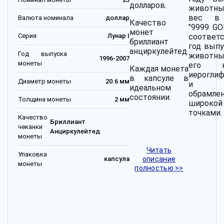
долларов.
животны
вес в 
Валюта номинала
доллар
Качество
"9999 GO
монет
Серия
Лунар I
соответ
бриллиант
год выпу
анциркулейтед.
Год выпуска
животн
1996-2007
монеты
его ки
Каждая монета
иероглиф
в капсуле в
Диаметр монеты
20.6 мм
и м
идеальном
обрамле
состоянии.
Толщина монеты
2 мм
широкой
точками.
Качество
Бриллиант
чеканки
Анциркулейтед
монеты
Читать
Упаковка
описание
капсула
монеты
полностью >>