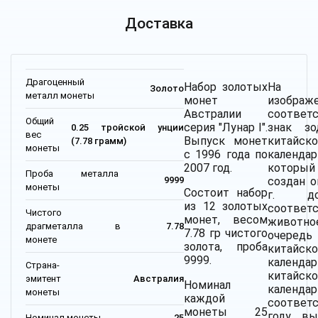
Доставка
Драгоценный
Набор золотых
На м
Золото
металл монеты
монет
изображ
Австралии
соответ
Общий
серия "Лунар I".
знак зо
0.25 тройской унции
вес
Выпуск монет
китайск
(7.78 грамм)
монеты
с 1996 года по
календар
2007 год.
котор
Проба металла
создан о
9999
монеты
Состоит набор
г. до
из 12 золотых
соответ
Чистого
монет, весом
животн
драгметалла в
7.78
7.78 гр чистого
очередь
монете
золота, проба
китайск
9999.
календ
Страна-
китайск
эмитент
Австралия
Номинал
кален
монеты
каждой
соответ
монеты 25
году вы
Номинал монеты
25