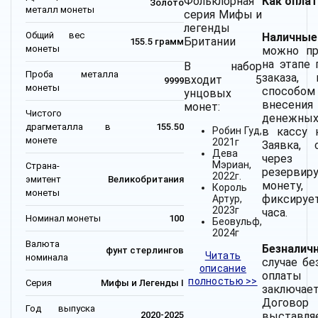
Фольклорная
Как оплат
Золото
металл монеты
серия Мифы и
легенды
Общий вес
Наличные
Британии
155.5 грамм
монеты
можно пр
на этапе 
В набор
Проба металла
заказа, 
входит 5
9999
монеты
способо
унцовых
внесения
монет:
Чистого
денежных
драгметалла в
155.50
Робин Гуд,
в кассу 
монете
2021г
Заявка, 
Дева
через
Мэриан,
Страна-
резервир
2022г.
эмитент
Великобритания
монету
Король
монеты
фиксируе
Артур,
2023г
часа.
Номинал монеты
100
Беовульф,
2024г
Валюта
Безнали
фунт стерлингов
Читать
номинала
случае бе
описание
оплаты
полностью >>
Серия
Мифы и Легенды I
заключае
Дого
Год выпуска
выставляе
2020-2025