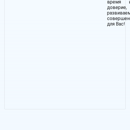
время 
довер
развив
совершен
для Вас!