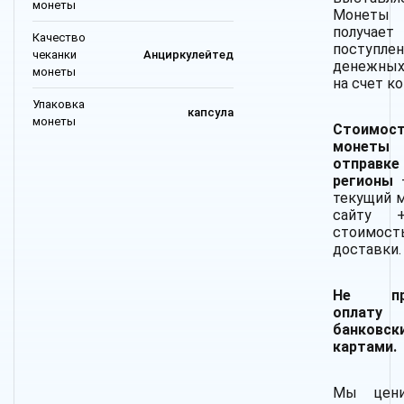
монеты
Монеты
получает
Качество
поступлен
чеканки
Анциркулейтед
денежных
монеты
на счет к
Упаковка
капсула
монеты
Стоимос
монет
отпра
регионы
текущий 
сайту 
стоимост
доставки.
Не при
оплату
банковск
картами.
Мы цен