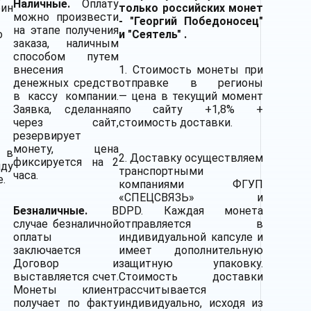
Наличные.
Оплату
бин
только российских монет
можно произвести
- "Георгий Победоносец"
на этапе получения
о
и "Сеятель" .
заказа, наличным
способом путем
внесения
1. Стоимость монеты при
денежных средств
отправке в регионы
в кассу компании.
— цена в текущий момент
Заявка, сделанная
по сайту +1,8% +
через сайт,
стоимость доставки.
резервирует
монету, цена
 в
2.
Доставку
осуществляем
фиксируется на 2
нду
транспортными
часа.
е.
компаниями
ФГУП
«СПЕЦСВЯЗЬ» и
Безналичные.
В
DPD. Каждая монета
случае безналичной
отправляется в
оплаты
индивидуальной капсуле и
заключается
имеет дополнительную
Договор и
защитную упаковку.
выставляется счет.
Стоимость доставки
Монеты клиент
рассчитывается
получает по факту
индивидуально, исходя из