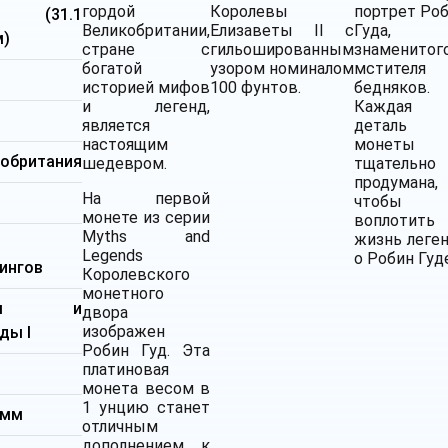
гордой
Королевы
портрет Ро
ия (31.1
Великобритании,
Елизаветы II с
Гуда,
м)
стране с
гильошированным
знаменитог
богатой
узором номиналом
мстителя
историей мифов
100 фунтов.
бедняков.
и легенд,
Каждая
является
деталь
настоящим
монеты
кобритания
шедевром.
тщательно
продумана,
На первой
чтобы
монете из серии
воплотить
Myths and
жизнь леге
Legends
о Робин Гуд
ингов
Королевского
монетного
фы и
двора
изображен
ды I
Робин Гуд. Эта
платиновая
монета весом в
1 унцию станет
 мм
отличным
дополнением к