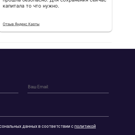
капитала то что нужно.
пон
Отзыв Яндекс Карты
Отзы
рсональных данных в соответствии с
политикой