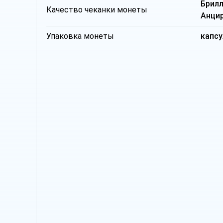
Брил
Качество чеканки монеты
Анци
Упаковка монеты
капсу