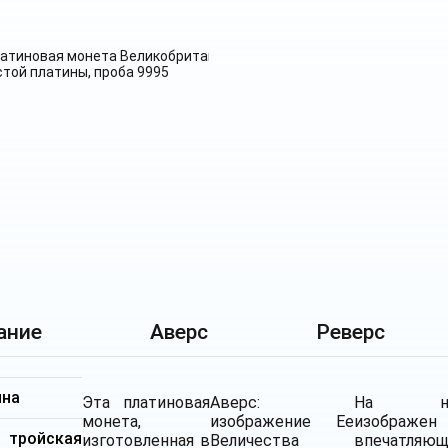
ание
Аверс
Реверс
ина
Эта платиновая
Аверс:
На н
монета,
изображение Ее
изображен
ройская
изготовленная в
Величества
впечатляю