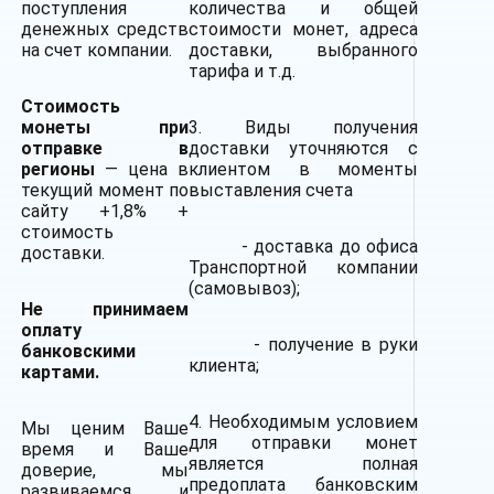
поступления
количества и общей
денежных средств
стоимости монет, адреса
на счет компании.
доставки, выбранного
тарифа и т.д.
Стоимость
монеты при
3. Виды получения
отправке в
доставки уточняются с
регионы
— цена в
клиентом в моменты
текущий момент по
выставления счета
сайту +1,8% +
стоимость
- доставка до офиса
доставки.
Транспортной компании
(самовывоз);
Не принимаем
оплату
- получение в руки
банковскими
клиента;
картами.
4. Необходимым условием
Мы ценим Ваше
для отправки монет
время и Ваше
является полная
доверие, мы
предоплата банковским
развиваемся и