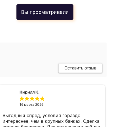
Вы просматривали
Оставить отзыв
Кирилл К.
16 марта 2026
Выгодный спред, условия гораздо
пок
интереснее, чем в крупных банках. Сделка
фев
прошла безопасно. Для сохранения сейчас
пал