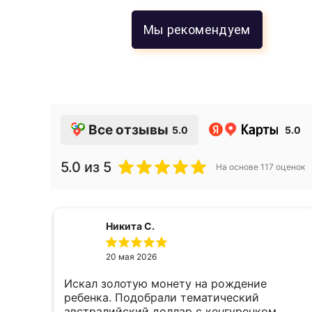
Мы рекомендуем
Все отзывы
5.0
5.0
5.0
из 5
На основе
117
оценок
Никита С.
20 мая 2026
Искал золотую монету на рождение
е,
ребенка. Подобрали тематический
австралийский доллар с кенгуренком,