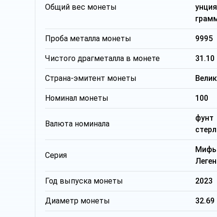
Общий вес монеты
унц
грам
Проба металла монеты
9995
Чистого драгметалла в монете
31.10
Страна-эмитент монеты
Вели
Номинал монеты
100
фунт
Валюта номинала
стерл
Ми
Серия
Леген
Год выпуска монеты
2023
Диаметр монеты
32.69