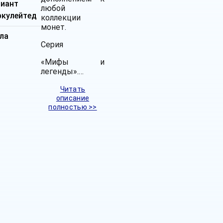
лиант
любой
ркулейтед
коллекции
монет.
ла
Серия
«Мифы и
легенды».…
Читать
описание
полностью >>