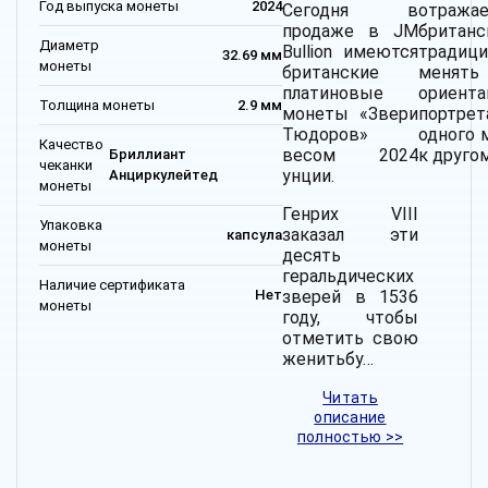
Год выпуска монеты
2024
Сегодня в
отража
продаже в JM
британ
Диаметр
Bullion имеются
традиц
32.69 мм
монеты
британские
менять
платиновые
ориент
Толщина монеты
2.9 мм
монеты «Звери
портр
Тюдоров»
одного 
Качество
весом 2024
к другом
Бриллиант
чеканки
унции.
Анциркулейтед
монеты
Генрих VIII
Упаковка
заказал эти
капсула
монеты
десять
геральдических
Наличие сертификата
зверей в 1536
Нет
монеты
году, чтобы
отметить свою
женитьбу…
Читать
описание
полностью >>