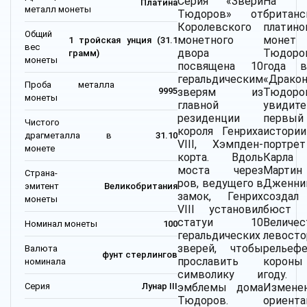
Серия «Звери
На а
Платина
металл монеты
Тюдоров» от
британс
Королевского
платин
Общий
монетного
монет 
1 тройская унция (31.1
вес
двора
Тюдоро
грамм)
монеты
посвящена 10
года в
геральдическим
«Драко
Проба металла
зверям из
Тюдор
9995
монеты
главной
увидите
резиденции
перв
Чистого
короля Генриха
истории
драгметалла в
31.10
VIII, Хэмпден-
портрет
монете
корта. Вдоль
Карла
моста через
Мартин
Страна-
ров, ведущего в
Дженни
эмитент
Великобритания
замок, Генрих
созда
монеты
VIII установил
бюст
статуи 10
Величе
Номинал монеты
100
геральдических
левост
зверей, чтобы
релье
Валюта
фунт стерлингов
прославить
короны
номинала
символику и
году.
Серия
Лунар III
эмблемы дома
Измене
Тюдоров.
ориента