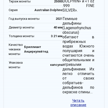
DOLPHIN» и «1 oz
Тираж монеты
25000
.999 FINE
SILVER».
Серия
Australian Dolphins
Темные
Год выпуска монеты
2021
дельфины
Диаметр монеты
40 мм
(Lagenorhynchus
obscurus)
Толщина монеты
3.21 мм
обитают в
прибрежных
Качество
водах Южного
Бриллиант
чеканки
полушария и
Анциркулейтед
монеты
считаются очень
общительными и
Упаковка
игривыми
капсула
монеты
дельфинами. Их
легко отличить
от своих
собратьев-
дельфинов по
окраске спины…
Читать
описание