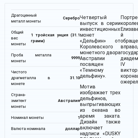
Драгоценный
Четвертый
Портре
Серебро
металл монеты
выпуск в серии
короле
инвестиционных
Елизаве
Общий
монет
й к
1 тройская унция (31.1
вес
«Дельфин» от
обращ
грамм)
монеты
Королевского
впр
монетного двора
госуда
Проба металла
Австралии
диадем
9999
монеты
посвящен
I
«Темному
виктор
Чистого
дельфину».
корон
драгметалла в
31.10
ожерел
монете
Мотив
изображает трех
Страна-
дельфинов,
эмитент
Австралия
выпрыгивающих
монеты
из океана во
время заката.
Номинал монеты
1
Дизайн также
включает
Валюта номинала
доллар
надписи «DUSKY