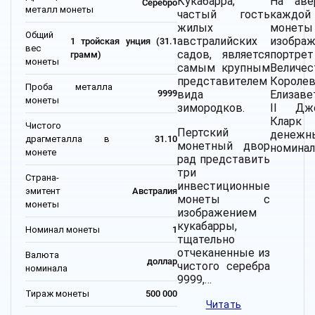
Кукабарра,
На аве
Серебро
металл монеты
частый гость
каждой
жилых
монеты
Общий
австралийских
изобра
1 тройская унция (31.1
вес
садов, является
портрет
грамм)
монеты
самым крупным
Величес
представителем
Короле
Проба металла
вида
Елизав
9999
монеты
зимородков.
II Дж
Кларк
Чистого
Пертский
денежн
драгметалла в
31.10
монетный двор
номинал
монете
рад представить
три
Страна-
инвестиционные
эмитент
Австралия
монеты с
монеты
изображением
кукабарры,
Номинал монеты
1
тщательно
отчеканенные из
Валюта
доллар
чистого серебра
номинала
9999,…
Тираж монеты
500 000
Читать