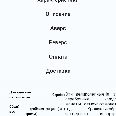
Описание
Аверс
Реверс
Оплата
Доставка
Драгоценный
Эти великолепные
На а
Серебро
металл монеты
серебряные
кажд
монеты отмечают
моне
Общий
год Кролика,
изоб
1 тройская унция (31.1
вес
четвертого из
портр
грамм)