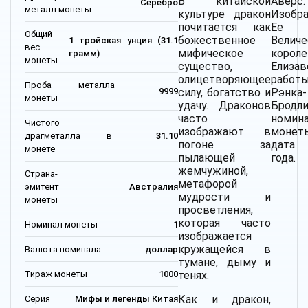
В китайской
Аверс:
Серебро
металл монеты
культуре дракон
Изобр
почитается как
Ее
Общий
божественное
Величе
1 тройская унция (31.1
вес
мифическое
корол
грамм)
монеты
существо,
Елизав
олицетворяющее
работ
Проба металла
силу, богатство и
Рэнка-
9999
монеты
удачу. Драконов
Бродли
часто
номин
Чистого
изображают в
моне
драгметалла в
31.10
погоне за
дата
монете
пылающей
года.
жемчужиной,
Страна-
метафорой
эмитент
Австралия
мудрости и
монеты
просветления,
которая часто
Номинал монеты
1
изображается
кружащейся в
Валюта номинала
доллар
тумане, дыму и
Тираж монеты
1000
тенях.
Как и дракон,
Серия
Мифы и легенды Китая