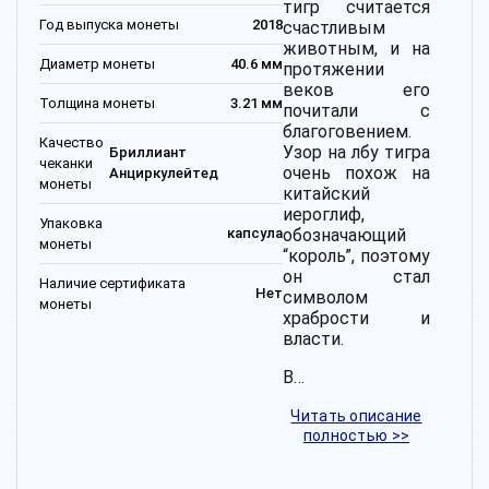
тигр считается
Год выпуска монеты
2018
счастливым
животным, и на
Диаметр монеты
40.6 мм
протяжении
веков его
Толщина монеты
3.21 мм
почитали с
благоговением.
Качество
Узор на лбу тигра
Бриллиант
чеканки
очень похож на
Анциркулейтед
монеты
китайский
иероглиф,
Упаковка
обозначающий
капсула
монеты
“король”, поэтому
он стал
Наличие сертификата
Нет
символом
монеты
храбрости и
власти.
В…
Читать описание
полностью >>