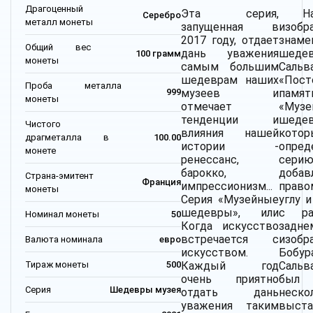
Драгоценный
Эта серия,
Н
Серебро
металл монеты
запущенная в
изобр
2017 году, отдает
знаме
Общий вес
дань уважения
шеде
100 грамм
монеты
самым большим
Сальв
шедеврам наших
«Пост
Проба металла
музеев и
памя
999
монеты
отмечает
«Музе
тенденции и
шедев
Чистого
влияния нашей
котор
драгметалла в
100.00
истории -
опре
монете
ренессанс,
сер
барокко,
доб
Страна-эмитент
Франция
импрессионизм...
прав
монеты
Серия «Музейные
углу 
шедевры», или
с ра
Номинал монеты
50
Когда искусство
задн
встречается с
изобр
Валюта номинала
евро
искусством.
Боб
Тираж монеты
500
Каждый год
Саль
очень приятно
был
Серия
Шедевры музея
отдать дань
неско
уважения таким
выста