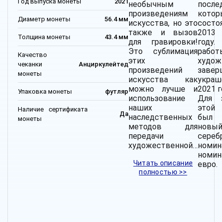
Год выпуска монеты
2021
необычным
посл
произведениям
котор
Диаметр монеты
56.4 мм
искусства, но это
сост
также и вызов
2013
Толщина монеты
43.4 мм
для гравировки!
год
Это сублимация
рабо
Качество
этих
худож
чеканки
Анциркулейтед
произведений
заве
монеты
искусства как
украш
можно лучше и
2021 г
Упаковка монеты
футляр
использование
Для 
наших
этой
Наличие сертификата
Да
наследственных
был
монеты
методов для
новы
передачи
сереб
художественной…
номин
номи
Читать описание
евро.
полностью >>