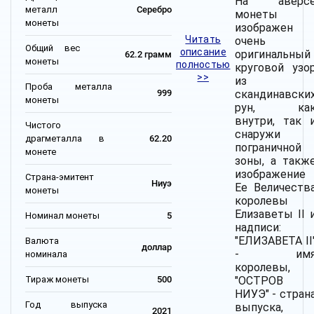
На аверс
металл
Серебро
монеты
монеты
изображен
Читать
очень
Общий вес
описание
оригинальный
62.2 грамм
монеты
полностью
круговой узо
>>
из
Проба металла
скандинавски
999
монеты
рун, ка
внутри, так 
Чистого
снаружи
драгметалла в
62.20
пограничной
монете
зоны, а такж
изображение
Страна-эмитент
Ниуэ
Ее Величеств
монеты
королевы
Елизаветы II 
Номинал монеты
5
надписи:
"ЕЛИЗАВЕТА II
Валюта
доллар
- им
номинала
королевы,
Тираж монеты
500
"ОСТРОВ
НИУЭ" - стран
Год выпуска
выпуска,
2021