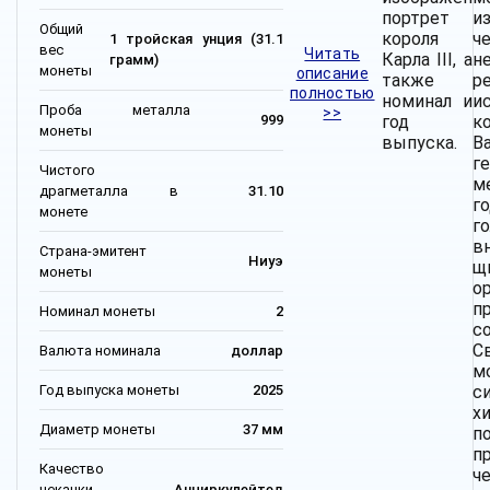
портрет
и
Общий
короля
ч
1 тройская унция (31.1
вес
Читать
Карла III, а
н
грамм)
монеты
описание
также
р
полностью
номинал и
и
Проба металла
>>
год
к
999
монеты
выпуска.
Ва
г
Чистого
м
драгметалла в
31.10
г
монете
г
в
Страна-эмитент
Ниуэ
щ
монеты
о
п
Номинал монеты
2
с
С
Валюта номинала
доллар
м
Год выпуска монеты
2025
с
х
Диаметр монеты
37 мм
п
п
Качество
ч
чеканки
Анциркулейтед