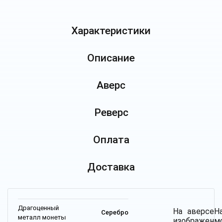
Характеристики
Описание
Аверс
Реверс
Оплата
Доставка
Драгоценный
На аверсе
Н
Серебро
металл монеты
изображен
м