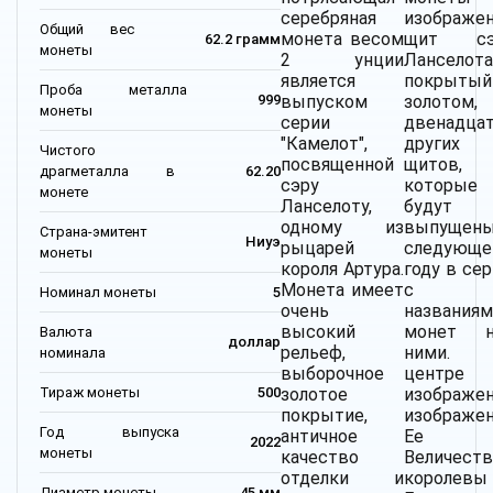
серебряная
изображе
Общий вес
монета весом
щит сэ
62.2 грамм
монеты
2 унции
Ланселота
является
покрытый
Проба металла
выпуском
золотом,
999
монеты
серии
двенадца
"Камелот",
других
Чистого
посвященной
щитов,
драгметалла в
62.20
сэру
которые
монете
Ланселоту,
будут
одному из
выпущены
Страна-эмитент
Ниуэ
рыцарей
следующ
монеты
короля Артура.
году в сер
Монета имеет
с
Номинал монеты
5
очень
названиям
высокий
монет н
Валюта
доллар
рельеф,
ними.
номинала
выборочное
центре
Тираж монеты
500
золотое
изображе
покрытие,
изображе
Год выпуска
античное
Ее
2022
монеты
качество
Величеств
отделки и
королевы
Диаметр монеты
45 мм