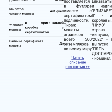
поставляется
Елизаветы
в футляре
и надпис
Качество
вместе с
"ЕЛИЗАВЕ
Antiqued
чеканки монеты
сертификатом
II" - и
подлинности.
королевы,
в оригинальной
Тираж
"НИУЭ"
Упаковка
коробке с
монеты
страна
монеты
сертификатом
ограничен -
выпуска,
всего 500
"2022" - 
Наличие сертификата
Да
экземпляров
выпуска
монеты
по всему миру
"ПЯТЬ
ДОЛЛАРО
Читать
- номинал.
описание
полностью >>