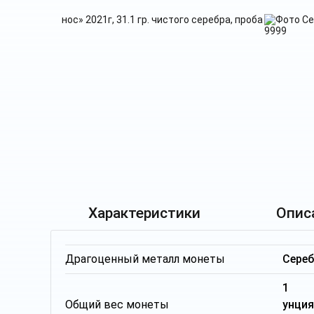
Характеристики
Опис
Драгоценный металл монеты
Сере
1 т
Общий вес монеты
унци