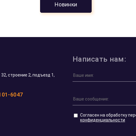
Новинки
Николай Ф.
17 мая 2026
.
Шикарный выбор монет «Георгий Победон
оллар
Цена на них здесь одна из самых приятных
Москве