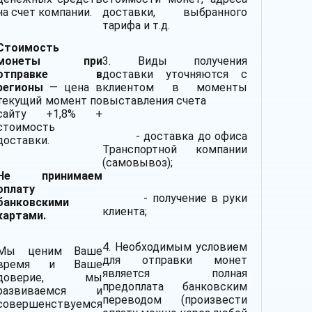
на счет компании.
доставки, выбранного
тарифа и т.д.
Стоимость
монеты при
3. Виды получения
отправке в
доставки уточняются с
регионы
— цена в
клиентом в моменты
текущий момент по
выставления счета
сайту +1,8% +
стоимость
- доставка до офиса
доставки.
Транспортной компании
(самовывоз);
Не принимаем
оплату
- получение в руки
банковскими
клиента;
картами.
4. Необходимым условием
Мы ценим Ваше
для отправки монет
время и Ваше
является полная
доверие, мы
предоплата банковским
развиваемся и
переводом (произвести
совершенствуемся