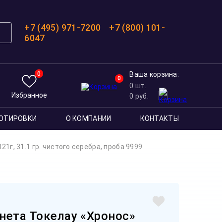
+7 (495) 971-7200
+7 (800) 101-
6047
0
Ваша корзина:
0
0
шт.
Избранное
0
руб.
ОТИРОВКИ
О КОМПАНИИ
КОНТАКТЫ
1г, 31.1 гр. чистого серебра, проба 9999
нета Токелау «Хронос»