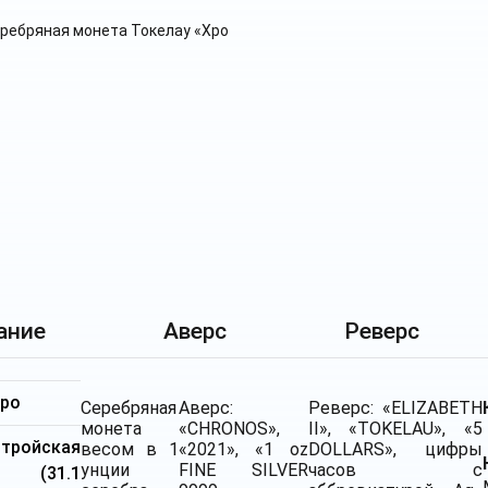
ание
Аверс
Реверс
бро
Серебряная
Аверс:
Реверс: «ELIZABETH
монета
«CHRONOS»,
II», «TOKELAU», «5
ройская
весом в 1
«2021», «1 oz
DOLLARS», цифры
унции
FINE SILVER
часов с
я (31.1