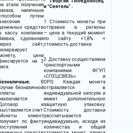
- "Георгий Победоносец"
на этапе получения
и "Сеятель" .
заказа, наличным
способом путем
внесения
1. Стоимость монеты при
денежных средств
отправке в регионы
в кассу компании.
— цена в текущий момент
Заявка, сделанная
по сайту +1,8% +
через сайт,
стоимость доставки.
резервирует
монету, цена
2.
Доставку
осуществляем
фиксируется на 2
транспортными
часа.
компаниями
ФГУП
«СПЕЦСВЯЗЬ» и
Безналичные.
В
DPD. Каждая монета
случае безналичной
отправляется в
оплаты
индивидуальной капсуле и
заключается
имеет дополнительную
Договор и
защитную упаковку.
выставляется счет.
Стоимость доставки
Монеты клиент
рассчитывается
получает по факту
индивидуально, исходя из
поступления
количества и общей
денежных средств
стоимости монет, адреса