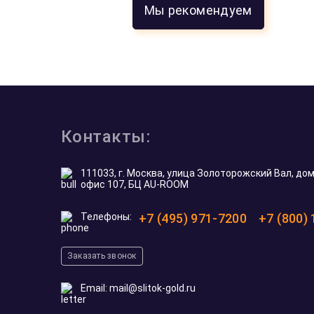
Мы рекомендуем
Все отзывы
5.0
5.0
5.0
5.0
из 5
На основе
117
оценок
Никита С.
20 мая 2026
ия
Искал золотую монету на рождение ребенка
Подобрали тематический австралийский д
)
с кенгуренком, жена в восторге 🙂