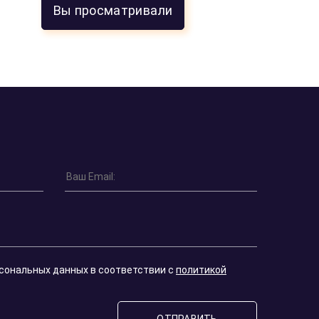
Вы просматривали
Оставить отзыв
Кирилл К.
16 марта 2026
осец».
Выгодный спред, условия гораздо интере
 в
чем в крупных банках. Сделка прошла бе
Для сохранения сейчас капитала то что 