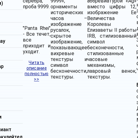
серебра,
9999»,
аббревиатурой «Ag»
м)
проба 9999.
орнаменты
вместо цифры 12,
исторических
изображение Ее
часов –
Величества
изображение
Королевы
"Panta Rhei"
русалок,
Елизаветы II работы
- Все течет,
скрытое
IRB, стилизованный
все
ау
изображение,
символ
приходит и
показывающее
бесконечности,
уходит.
вихревые
стилизованные
текстуры и
часовые
Читать
символ
механизмы,
ар
описание
бесконечности,
лавровый венок,
полностью
текстуры.
текстуры.
>>
м
м
лиант
ркулейтед