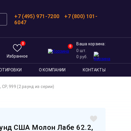
+7 (495) 971-7200
+7 (800) 101-
6047
0
Ваша корзина:
0
0
шт.
Избранное
0
руб.
ОТИРОВКИ
О КОМПАНИИ
КОНТАКТЫ
СР, 999 (2 раунд из серии)
унд США Молон Лабе 62.2,