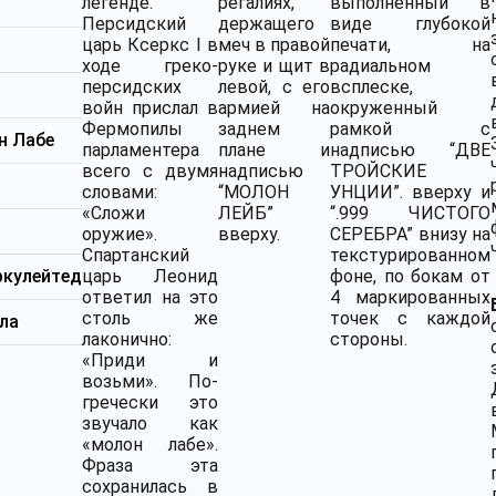
легенде.
регалиях,
выполненный в
Персидский
держащего
виде глубокой
царь Ксеркс I в
меч в правой
печати, на
ходе греко-
руке и щит в
радиальном
персидских
левой, с его
всплеске,
войн прислал в
армией на
окруженный
Фермопилы
заднем
рамкой с
н Лабе
парламентера
плане и
надписью “ДВЕ
всего с двумя
надписью
ТРОЙСКИЕ
м
словами:
“МОЛОН
УНЦИИ”. вверху и
«Сложи
ЛЕЙБ”
“.999 ЧИСТОГО
оружие».
вверху.
СЕРЕБРА” внизу на
Спартанский
текстурированном
ркулейтед
царь Леонид
фоне, по бокам от
ответил на это
4 маркированных
столь же
точек с каждой
ла
лаконично:
стороны.
«Приди и
возьми». По-
гречески это
звучало как
«молон лабе».
Фраза эта
сохранилась в