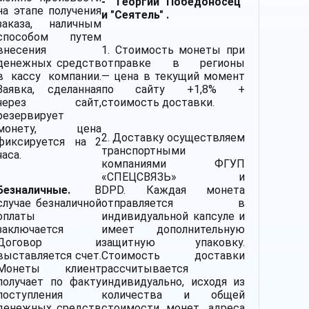
- "Георгий Победоносец"
на этапе получения
и "Сеятель" .
заказа, наличным
способом путем
внесения
1. Стоимость монеты при
денежных средств
отправке в регионы
в кассу компании.
— цена в текущий момент
Заявка, сделанная
по сайту +1,8% +
через сайт,
стоимость доставки.
резервирует
монету, цена
2.
Доставку
осуществляем
фиксируется на 2
транспортными
часа.
компаниями
ФГУП
«СПЕЦСВЯЗЬ» и
Безналичные.
В
DPD. Каждая монета
случае безналичной
отправляется в
оплаты
индивидуальной капсуле и
заключается
имеет дополнительную
Договор и
защитную упаковку.
выставляется счет.
Стоимость доставки
Монеты клиент
рассчитывается
получает по факту
индивидуально, исходя из
поступления
количества и общей
денежных средств
стоимости монет, адреса