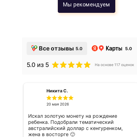
Мы рекомендуем
Все отзывы
5.0
5.0
5.0
из 5
На основе
117
оценок
Никита С.
20 мая 2026
Искал золотую монету на рождение
е,
ребенка. Подобрали тематический
австралийский доллар с кенгуренком,
жена в восторге 🙂