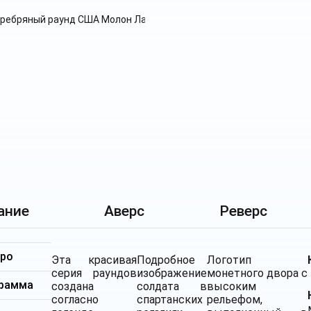
ание
Аверс
Реверс
бро
Эта красивая
Подробное
Логотип
серия раундов
изображение
монетного двора с
грамма
создана
солдата в
высоким
с
огласно
спартанских
рельефом,