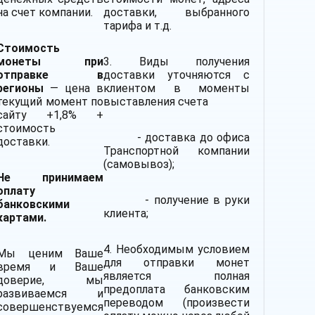
на счет компании.
доставки, выбранного
тарифа и т.д.
Стоимость
монеты при
3. Виды получения
отправке в
доставки уточняются с
регионы
— цена в
клиентом в моменты
текущий момент по
выставления счета
сайту +1,8% +
стоимость
- доставка до офиса
доставки.
Транспортной компании
(самовывоз);
Не принимаем
оплату
- получение в руки
банковскими
клиента;
картами.
4. Необходимым условием
Мы ценим Ваше
для отправки монет
время и Ваше
является полная
доверие, мы
предоплата банковским
развиваемся и
переводом (произвести
совершенствуемся