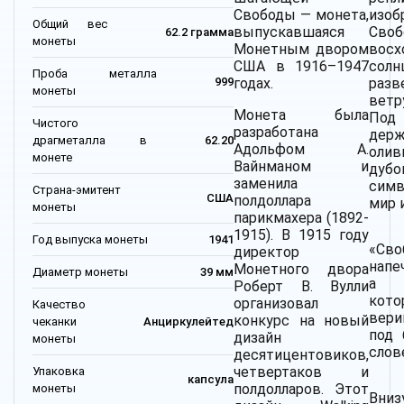
Свободы — монета,
изоб
Общий вес
выпускавшаяся
Своб
62.2 грамма
монеты
Монетным двором
восх
США в 1916–1947
со
Проба металла
годах.
разв
999
монеты
вет
Монета была
Под
Чистого
разработана
дер
драгметалла в
62.20
Адольфом А.
ол
монете
Вайнманом и
дуб
заменила
симв
Страна-эмитент
США
полдоллара
мир и
монеты
парикмахера (1892-
1915). В 1915 году
Год выпуска монеты
1941
«Сво
директор
напе
Монетного двора
Диаметр монеты
39 мм
а 
Роберт В. Вулли
ко
организовал
Качество
вери
конкурс на новый
чеканки
Анциркулейтед
под 
дизайн
монеты
слов
десятицентовиков,
четвертаков и
Упаковка
капсула
полдолларов. Этот
монеты
Вниз