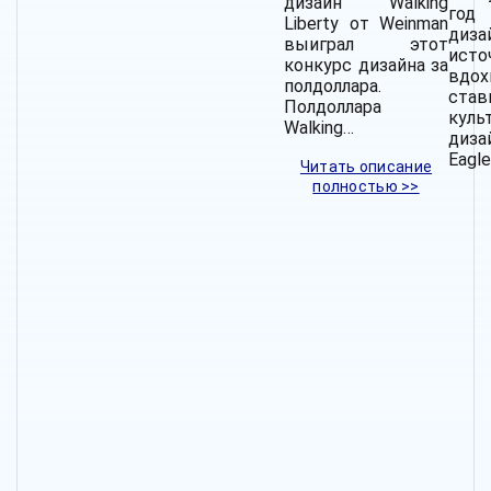
дизайн Walking
год 
Liberty от Weinman
диза
выиграл этот
исто
конкурс дизайна за
вдох
полдоллара.
став
Полдоллара
куль
Walking…
диз
Eagle
Читать описание
полностью >>