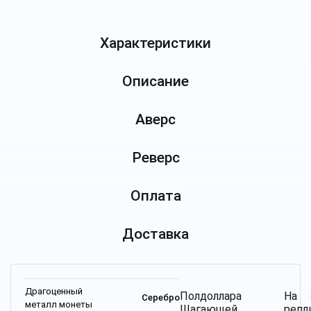
Характеристики
Описание
Аверс
Реверс
Оплата
Доставка
Драгоценный
Полдоллара
На 
Серебро
металл монеты
Шагающей
репл