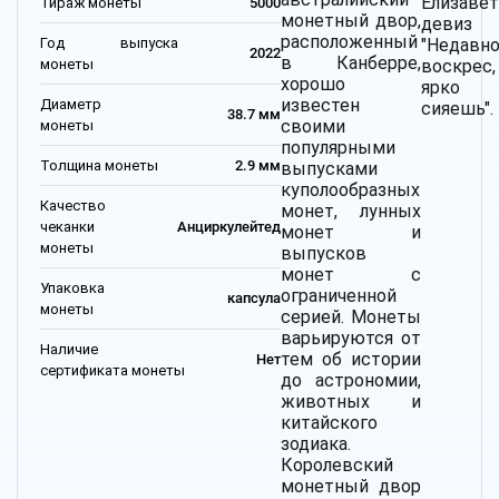
Елизавет
Тираж монеты
5000
монетный двор,
девиз
расположенный
Год выпуска
"Недавн
2022
в Канберре,
монеты
воскрес
хорошо
ярко
известен
Диаметр
сияешь".
38.7 мм
своими
монеты
популярными
Толщина монеты
2.9 мм
выпусками
куполообразных
Качество
монет, лунных
чеканки
Анциркулейтед
монет и
монеты
выпусков
монет с
Упаковка
ограниченной
капсула
монеты
серией. Монеты
варьируются от
Наличие
тем об истории
Нет
сертификата монеты
до астрономии,
животных и
китайского
зодиака.
Королевский
монетный двор