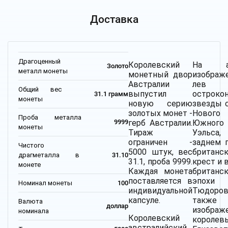
Доставка
Драгоценный
Королевский
На ав
Золото
металл монеты
монетный двор
изображ
Австралии
ле
Общий вес
выпустил
остроко
31.1 грамм
монеты
новую серию
звезды с
золотых монет -
Нового
Проба металла
герб Австралии.
Южного
9999
монеты
Тираж
Уэльс
ограничен -
заднем п
Чистого
5000 штук, вес
британс
драгметалла в
31.10
31.1, проба 9999.
крест и 
монете
Каждая монета
британск
поставляется в
эпохи
Номинал монеты
100
индивидуальной
Тюдор
капсуле.
также
Валюта
доллар
изображ
номинала
Королевский
королев
австралийский