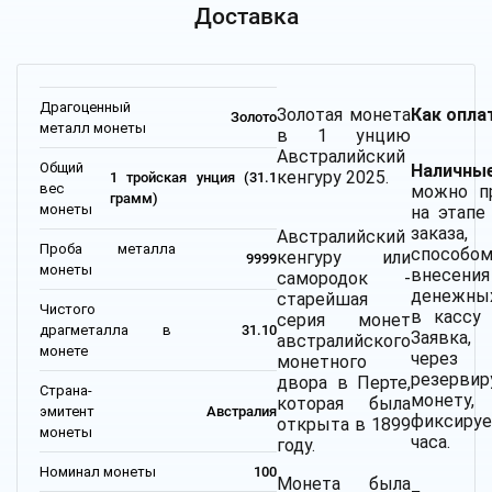
Доставка
Драгоценный
Золотая монета
Как опла
Золото
металл монеты
в 1 унцию
Австралийский
Общий
Наличные
кенгуру 2025.
1 тройская унция (31.1
вес
можно п
грамм)
монеты
на этапе
заказа,
Австралийский
Проба металла
способ
кенгуру или
9999
монеты
внесения
самородок -
денежны
старейшая
Чистого
в кассу 
серия монет
драгметалла в
31.10
Заявка, 
австралийского
монете
через
монетного
резервир
двора в Перте,
Страна-
монет
которая была
эмитент
Австралия
фиксиру
открыта в 1899
монеты
часа.
году.
Номинал монеты
100
Монета была