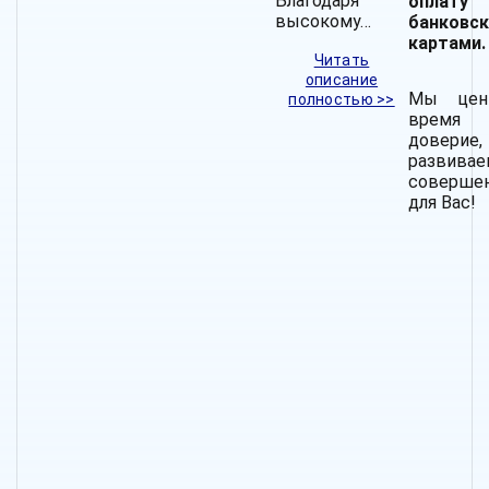
Благодаря
оплату
высокому…
банковс
картами.
Читать
описание
Мы цен
полностью >>
время
довер
развив
соверше
для Вас!