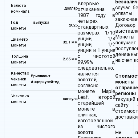
Безнали
впервые
Валюта
случае б
доллар
отчеканена в
номинала
оплаты
1987 году в
заключае
четырех
Год выпуска
Дого
2025
стандартных
монеты
выставля
размерах 1/10
Монеты
унции, 1/4
Диаметр
получает
32.1 мм
унции, 1/2
монеты
поступле
унции и 1 унция
денежны
с чистотой
Толщина
2.65 мм
на счет к
99,99% и,
монеты
следовательно,
Качество
является
Стоимос
Бриллиант
чеканки
золотой,
моне
Анциркулейтед
монеты
согласно
отпр
монете Maple
регион
Упаковка
Leaf, второй
текущий 
капсула
монеты
старейшей
сайту 
монете в
стоимос
слитках,
доставки
изготовленной
из чистого
золота.
Не пр