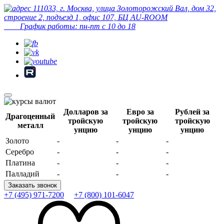
111033, г. Москва, улица Золоторожский Вал, дом 32,
строение 2, подъезд 1, офис 107, БЦ AU-ROOM
График работы: пн-пт с 10 до 18
Долларов за
Евро за
Рублей за
Драгоценный
тройскую
тройскую
тройскую
металл
унцию
унцию
унцию
Золото
-
-
-
Серебро
-
-
-
Платина
-
-
-
Палладий
-
-
-
Заказать звонок
+7 (495) 971-7200
+7 (800) 101-6047