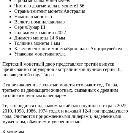
Проба металла монеты
9999
Чистого драгметалла в монете
1.56
Страна-эмитент монеты
Австралия
Номинал монеты
5
Валюта номинала
доллар
Серия
Лунар III
Год выпуска монеты
2022
Диаметр монеты
14.6 мм
Толщина монеты
1 мм
Качество чеканки монеты
Бриллиант Анциркулейтед
Упаковка монеты
капсула
Пертский монетный двор представляет третий выпуск
чрезвычайно популярной австралийской лунной серии III,
посвященной году Тигра.
Эти великолепные золотые монеты отмечают год Тигра,
третьего из двенадцати животных, связанных с древним
китайским лунным календарем.
Те, кто родился под знаком китайского лунного тигра в 2022,
2010, 1998, 1986, 1974 годах и каждый 12-й год предыдущего
года, считаются прирожденными лидерами, наделенными
мужеством, обаянием и уверенностью.
К монетам…