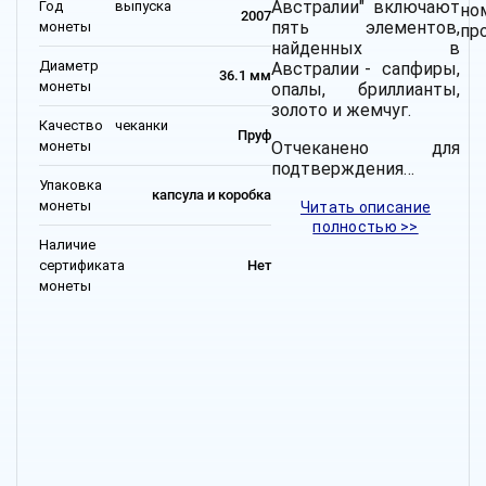
Австралии" включают
Год выпуска
но
2007
пять элементов,
монеты
про
найденных в
Диаметр
Австралии - сапфиры,
36.1 мм
монеты
опалы, бриллианты,
золото и жемчуг.
Качество чеканки
Пруф
монеты
Отчеканено для
подтверждения…
Упаковка
капсула и коробка
монеты
Читать описание
полностью >>
Наличие
сертификата
Нет
монеты