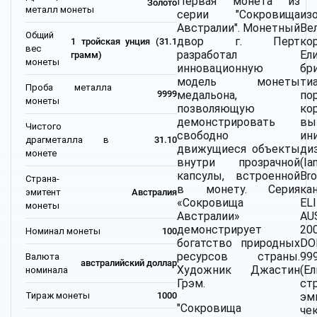
Первая монета из
Золото
металл монеты
серии "Сокровища
из
Австралии".
Монетный
Ве
Общий
двор г. Перт
ко
1 тройская унция (31.1
вес
разработал
Ел
грамм)
монеты
инновационную
бр
модель монеты
т
Проба металла
медальона,
по
9999
монеты
позволяющую
ко
демонстрировать
вы
Чистого
свободно
ин
драгметалла в
31.10
движущиеся объекты
ди
монете
внутри прозрачной
(
капсулы, встроенной
Bro
Страна-
в монету. Серия
ка
эмитент
Австралия
«Сокровища
EL
монеты
Австралии»
AU
демонстрирует
2
Номинал монеты
100
богатство природных
DO
ресурсов страны.
9
Валюта
австралийский доллар
Художник Джастин
(Е
номинала
Грэм.
ст
Тираж монеты
1000
эм
"Сокровища
чек