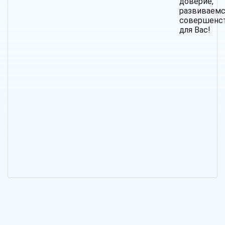
довери
развива
совершенс
для Вас!