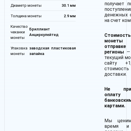
получает п
Диаметр монеты
30.1 мм
поступлени
денежных 
Толщина монеты
2.9 мм
на счет ком
Качество
Бриллиант
чеканки
Стоимость
Анциркулейтед
монеты
монеты
отправ
Упаковка
заводская пластиковая
регионы
—
монеты
запайка
текущий мо
сайту +
стоимость
доставки.
Не прин
оплату
банковски
картами.
Мы цени
время и