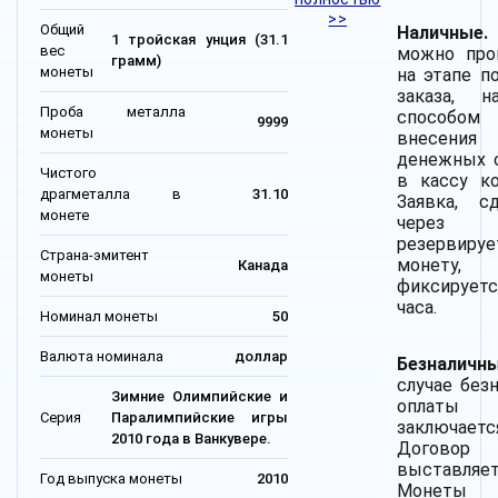
>>
Общий
Наличные.
1 тройская унция (31.1
вес
можно про
грамм)
монеты
на этапе п
заказа, н
Проба металла
способом
9999
монеты
внесения
денежных 
Чистого
в кассу ко
драгметалла в
31.10
Заявка, сд
монете
через 
резервируе
Страна-эмитент
монету,
Канада
монеты
фиксирует
часа.
Номинал монеты
50
Валюта номинала
доллар
Безналич
случае без
Зимние Олимпийские и
оплаты
Серия
Паралимпийские игры
заключаетс
2010 года в Ванкувере.
Догов
выставляет
Год выпуска монеты
2010
Монеты 