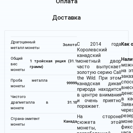
Оплата
Доставка
Драгоценный
С 2014 года
Как 
Золото
металл монеты
Королевский
канадский
Общий
Нали
монетный двор
1 тройская унция (31.1
вес
можн
часто выпускает
грамм)
монеты
на э
золотую серию Call
зака
the Wild. При этом
Проба металла
спо
канадская дикая
99999
монеты
внес
природа находится
дене
в центре внимания
Чистого
в ка
и очень приятно
драгметалла в
31.10
Заяв
поражает.
монете
че
резе
На стороне
Страна-эмитент
мон
Канада
сюжета этой
монеты
фикс
монеты,
часа.