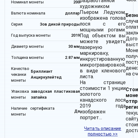
разработанной
Номинал монеты
200
художником
Пьером Ледуком,
Валюта номинала
доллар
Без
изображена голова
случ
лося с его
Серия
Зов дикой природы
опла
мощными рогами.
закл
Под объектом вы
Год выпуска монеты
2019
До
можете увидеть
выст
Диаметр монеты
30 мм
лазерную
Мон
маркировку,
полу
Толщина монеты
2.87 мм
инкрустированную
пост
микрогравировкой,
дене
Качество
в виде кленового
Бриллиант
на с
чеканки
листа.
Анциркулейтед
монеты
На странице
стоимости 1 унции
Стои
Упаковка
заводская пластиковая
золотого
мо
монеты
запайка
канадского лося
от
2019 года
рег
Наличие сертификата
изображен
Да
теку
монеты
портрет…
сай
стои
Читать описание
дост
полностью >>