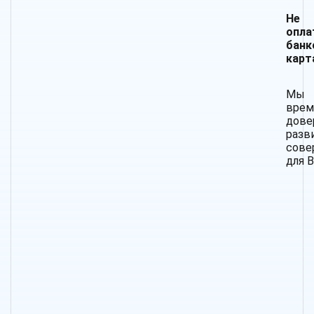
Не 
опла
банк
карт
Мы 
вре
до
раз
сове
для В