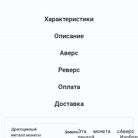
Характеристики
Описание
Аверс
Реверс
Оплата
Доставка
Драгоценный
Эта монета с
Аверс:
Золото
металл монеты
пандой
Изобра