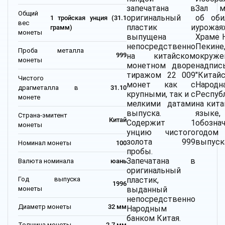
запечатана в
Зал м
Общий
оригинальный
об оби
1 тройская унция (31.1
вес
пластик и
урожа
грамм)
монеты
выпущена
Храме 
непосредственно
Пекине
Проба металла
на китайском
окруже
999
монеты
монетном дворе
надпис
тиражом 22 009
"Китай
Чистого
монет как с
Народн
драгметалла в
31.10
крупными, так и с
Респуб
монете
мелкими датами
на кит
выпуска.
языке,
Страна-эмитент
Китай
Содержит 1
обозна
монеты
унцию чистого
годом
золота 999
выпуск
Номинал монеты
100
пробы.
Запечатана в
Валюта номинала
юань
оригинальный
Год выпуска
пластик,
1996
монеты
выданный
непосредственно
Диаметр монеты
32 мм
Народным
банком Китая.
Толщина монеты
2.7 мм