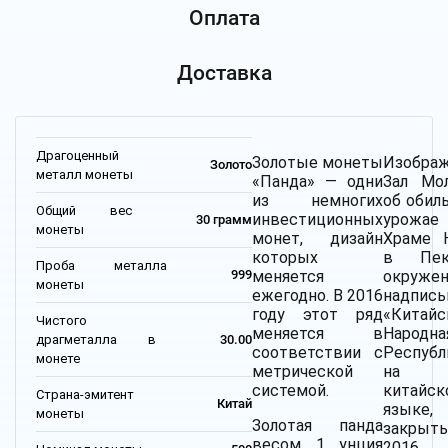
Оплата
Доставка
Драгоценный
Золотые монеты
Изобра
Золото
металл монеты
«Панда» — одни
Зал Мо
из немногих
об обил
Общий вес
инвестиционных
урожа
30 грамм
монеты
монет, дизайн
Храме 
которых
в Пеки
Проба металла
меняется
окруже
999
монеты
ежегодно. В 2016
надпис
году этот ряд
«Китайс
Чистого
меняется в
Народна
драгметалла в
30.00
соответствии с
Республ
монете
метрической
на
системой.
китайск
Страна-эмитент
Китай
языке,
монеты
Золотая панда
закрыт
весом 1 унция
2016 г