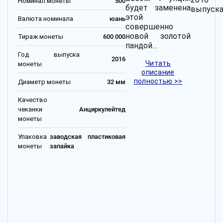
Номинал монеты
500
будет заменена
выпуска
этой
Валюта номинала
юань
совершенно
новой золотой
Тираж монеты
600 000
пандой…
Год выпуска
2016
Читать
монеты
описание
полностью >>
Диаметр монеты
32 мм
Качество
чеканки
Анциркулейтед
монеты
Упаковка
заводская пластиковая
монеты
запайка