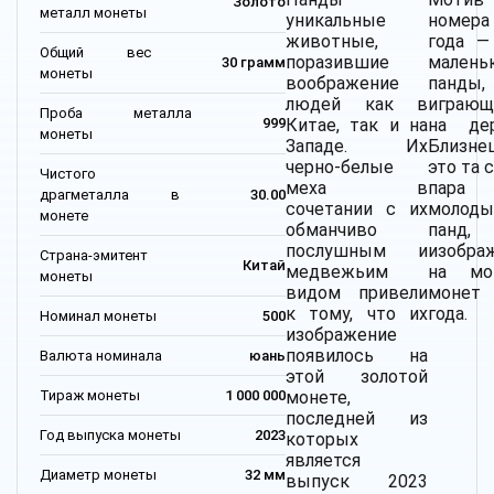
Золото
металл монеты
уникальные
номера
животные,
года —
Общий вес
поразившие
малень
30 грамм
монеты
воображение
панды,
людей как в
играющ
Проба металла
Китае, так и на
на дер
999
монеты
Западе. Их
Близне
черно-белые
это та 
Чистого
меха в
пара
драгметалла в
30.00
сочетании с их
молоды
монете
обманчиво
панд,
послушным и
изобра
Страна-эмитент
Китай
медвежьим
на мо
монеты
видом привели
монет 
к тому, что их
года.
Номинал монеты
500
изображение
появилось на
Валюта номинала
юань
этой золотой
Тираж монеты
1 000 000
монете,
последней из
Год выпуска монеты
2023
которых
является
Диаметр монеты
32 мм
выпуск 2023