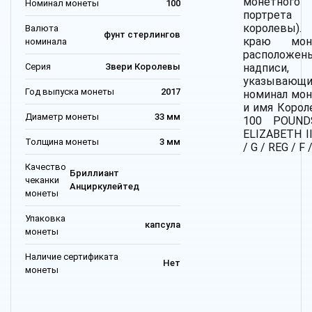
монетного
Номинал монеты
100
портрета
королевы)
Валюта
фунт стерлингов
краю мон
номинала
расположен
Серия
Звери Королевы
надписи,
указывающи
Год выпуска монеты
2017
номинал мо
и имя Корол
Диаметр монеты
33 мм
100 POUND
ELIZABETH II
Толщина монеты
3 мм
/ G / REG / F /
Качество
Бриллиант
чеканки
Анциркулейтед
монеты
Упаковка
капсула
монеты
Наличие сертификата
Нет
монеты