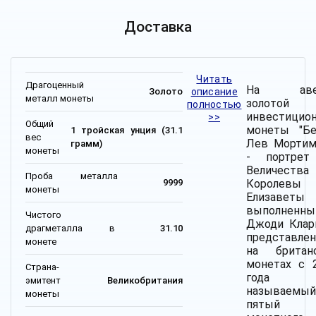
Доставка
Читать
Драгоценный
На аве
описание
Золото
металл монеты
золотой
полностью
инвестицио
>>
Общий
монеты "Б
1 тройская унция (31.1
вес
Лев Мортим
грамм)
монеты
- портрет
Величества
Проба металла
Королевы
9999
монеты
Елизаветы
выполненны
Чистого
Джоди Клар
драгметалла в
31.10
представле
монете
на британ
монетах с 
Страна-
года (
эмитент
Великобритания
называемый
монеты
пятый 