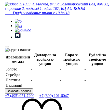
111033, г. Москва, улица Золоторожский Вал, дом 32,
строение 2, подъезд 1, офис 107, БЦ AU-ROOM
График работы: пн-пт с 10 до 18
Долларов за
Евро за
Рублей за
Драгоценный
тройскую
тройскую
тройскую
металл
унцию
унцию
унцию
Золото
-
-
-
Серебро
-
-
-
Платина
-
-
-
Палладий
-
-
-
Заказать звонок
+7 (495) 971-7200
+7 (800) 101-6047