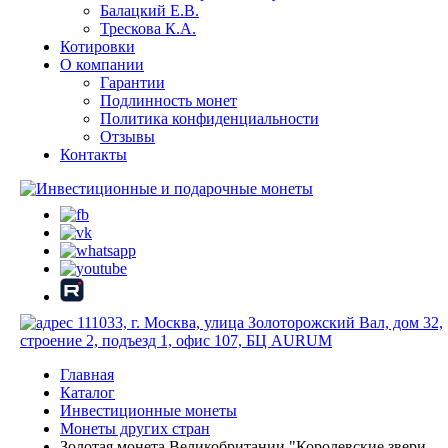
Балацкий Е.В.
Трескова К.А.
Котировки
О компании
Гарантии
Подлинность монет
Политика конфиденциальности
Отзывы
Контакты
111033, г. Москва, улица Золоторожский Вал, дом 32,
строение 2, подъезд 1, офис 107, БЦ AURUM
Главная
Каталог
Инвестиционные монеты
Монеты других стран
Золотая монета Великобритании "Королевские звери