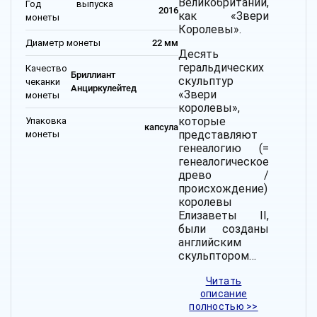
Великобритании,
Год выпуска
2016
как «Звери
монеты
Королевы».
Диаметр монеты
22 мм
Десять
геральдических
Качество
Бриллиант
скульптур
чеканки
Анциркулейтед
«Звери
монеты
королевы»,
которые
Упаковка
капсула
представляют
монеты
генеалогию (=
генеалогическое
древо /
происхождение)
королевы
Елизаветы II,
были созданы
английским
скульптором…
Читать
описание
полностью >>