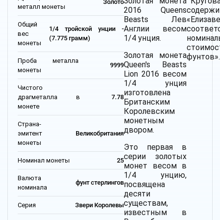
Золотая монета
Кругова
Золото
металл монеты
2016 Queens
содер
Beasts Лев
«Елизав
Общий
Англии весом
соотве
1/4 тройской унции -
вес
1/4 унция.
номинал
(7.775 грамм)
монеты
стоим
Золотая монета
фунтов»
Проба металла
Queen's Beasts
9999
монеты
Lion 2016 весом
1/4 унция
Чистого
изготовлена
драгметалла в
7.78
Британским
монете
Королевским
монетным
Страна-
двором.
эмитент
Великобритания
монеты
Это первая в
серии золотых
Номинал монеты
25
монет весом в
1/4 унцию,
Валюта
фунт стерлингов
посвящена
номинала
десяти
существам,
Серия
Звери Королевы
известным в