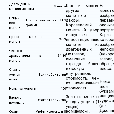
Драгоценный
Как и многие
На 
Золото
металл монеты
другие
монет
монетные
изобра
Общий
дворы,
первы
1 тройская унция (31.1
вес
Королевский
оконча
грамм)
монеты
монетный двор
портр
выпускает
Карла
Проба металла
инвестиционные
которо
9999
монеты
монеты из
изобр
драгоценных
непокр
Чистого
металлов,
(некор
драгметалла в
31.10
имеющие
голова,
монете
гораздо более
обраще
высокую
влево.
Страна-
внутреннюю
эмитент
Великобритания
стоимость, чем
монеты
Ниже 
их номинальная
шеи 
стоимость.
Номинал монеты
100
буквам
инициа
Золотые монеты
Валюта
фунт стерлингов
худож
в одну унцию (1
номинала
(для 
унция)
Дженни
номиналом…
Серия
Мифы и легенды II