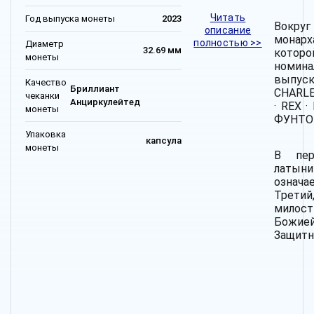
Читать
Год выпуска монеты
2023
Вокру
описание
мона
полностью >>
Диаметр
32.69 мм
которо
монеты
номин
выпуск
Качество
Бриллиант
CHARLES 
чеканки
Анциркулейтед
· REX · 
монеты
ФУНТОВ 
Упаковка
капсула
монеты
В пер
латын
означ
Третий
милос
Божией
Защитн