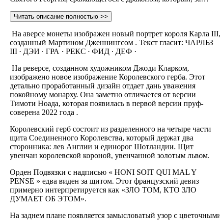
Читать описание полностью >>
На аверсе монеты изображен новый портрет короля Карла III
созданный Мартином Дженнингсом . Текст гласит: ЧАРЛЬЗ
III ∙ ДЭИ ∙ ГРА · РЕКС ∙ ФИД ∙ ДЕФ ·
На реверсе, созданном художником Джоди Кларком,
изображено новое изображение Королевского герба. Этот
детально проработанный дизайн отдает дань уважения
покойному монарху. Она заметно отличается от версии
Тимоти Ноада, которая появилась в первой версии пруф-
соверена 2022 года .
Королевский герб состоит из разделенного на четыре части
щита Соединенного Королевства, который держат два
сторонника: лев Англии и единорог Шотландии.
Щит
увенчан королевской короной, увенчанной золотым львом.
Орден Подвязки с надписью « HONI SOIT QUI MAL Y
PENSE
» едва виден за щитом.
Этот французский девиз
примерно интерпретируется как «ЗЛО ТОМ, КТО ЗЛО
ДУМАЕТ ОБ ЭТОМ».
На заднем плане появляется замысловатый узор с цветочным