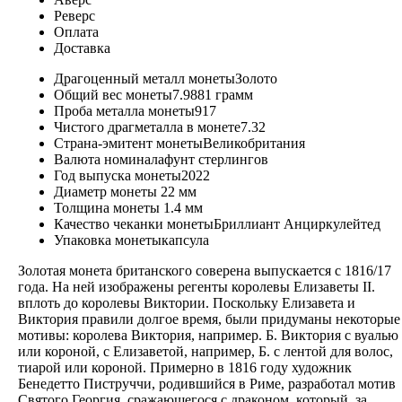
Реверс
Оплата
Доставка
Драгоценный металл монеты
Золото
Общий вес монеты
7.9881 грамм
Проба металла монеты
917
Чистого драгметалла в монете
7.32
Страна-эмитент монеты
Великобритания
Валюта номинала
фунт стерлингов
Год выпуска монеты
2022
Диаметр монеты
22 мм
Толщина монеты
1.4 мм
Качество чеканки монеты
Бриллиант Анциркулейтед
Упаковка монеты
капсула
Золотая монета британского соверена выпускается с 1816/17
года. На ней изображены регенты королевы Елизаветы II.
вплоть до королевы Виктории. Поскольку Елизавета и
Виктория правили долгое время, были придуманы некоторые
мотивы: королева Виктория, например. Б. Виктория с вуалью
или короной, с Елизаветой, например, Б. с лентой для волос,
тиарой или короной. Примерно в 1816 году художник
Бенедетто Пиструччи, родившийся в Риме, разработал мотив
Святого Георгия, сражающегося с драконом, который, за…