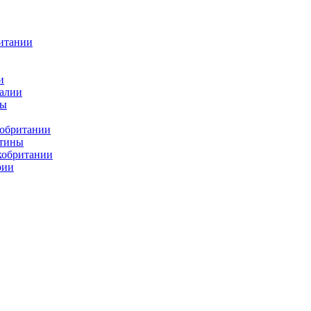
итании
и
алии
ды
кобритании
атины
кобритании
рии