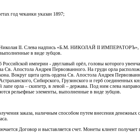
нетах год чеканки указан 1897;
ра Николая II. Слева надпись «Б.М. НИКОЛАЙ II ИМПЕРАТОР
выполненные в виде зубцов.
Российской империи - двуглавый орёл, головы которого увенчан
на Св. Апостола Андрея Первозванного. На груди орла располож
кона. Вокруг щита цепь ордена Св. Апостола Андрея Первозванн
 Астраханского, Сибирского, Грузинского и герб соединенных к
 лапе орла – скипетр, в левой – держава. Под ним слева напра
еются рельефные элементы, выполненные в виде зубцов.
лучения заказа, наличным способом путем внесения денежных сре
часа.
ючается Договор и выставляется счет. Монеты клиент получает 