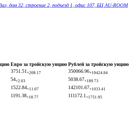
Вал, дом 32, строение 2, подъезд 1, офис 107, БЦ AU-ROOM
нцию
Евро за тройскую унцию
Рублей за тройскую унцию
3751.51
350066.96
+208.17
+19424.84
54
5038.67
+2.03
+189.73
1522.84
142101.67
+11.07
+1033.41
1191.38
111172.1
+18.77
+1751.95