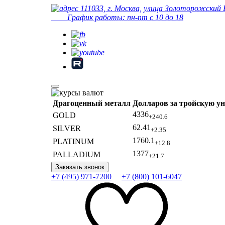
111033, г. Москва, улица Золоторожский 
График работы: пн-пт с 10 до 18
Драгоценный металл
Долларов за тройскую у
4336
GOLD
+240.6
62.41
SILVER
+2.35
1760.1
PLATINUM
+12.8
1377
PALLADIUM
+21.7
Заказать звонок
+7 (495) 971-7200
+7 (800) 101-6047