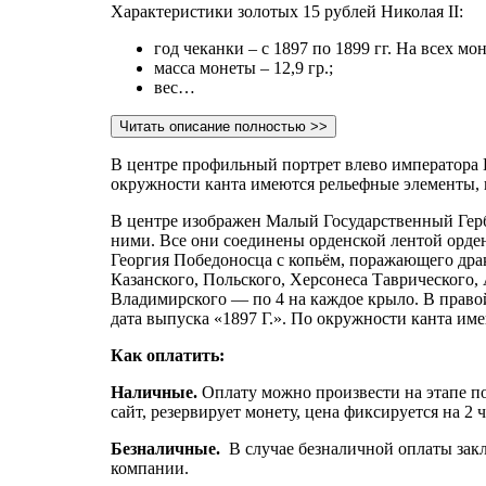
Характеристики золотых 15 рублей Николая II:
год чеканки – с 1897 по 1899 гг. На всех мо
масса монеты – 12,9 гр.;
вес…
Читать описание полностью >>
В центре профильный портрет влево императо
окружности канта имеются рельефные элементы, 
В центре изображен Малый Государственный Герб 
ними. Все они соединены орденской лентой орде
Георгия Победоносца с копьём, поражающего дра
Казанского, Польского, Херсонеса Таврического,
Владимирского — по 4 на каждое крыло. В правой
дата выпуска «1897 Г.». По окружности канта им
Как оплатить:
Наличные.
Оплату можно произвести на этапе по
сайт, резервирует монету, цена фиксируется на 2 
Безналичные.
В случае безналичной оплаты закл
компании.