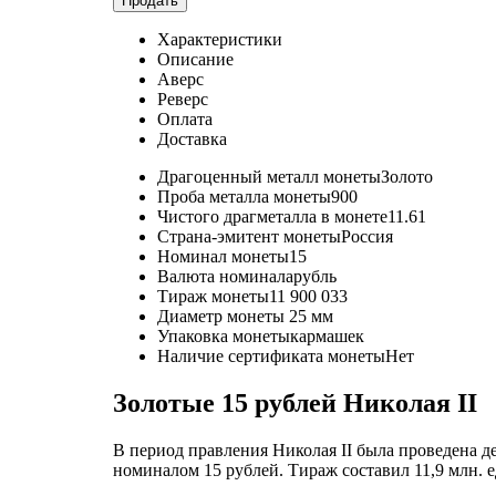
Продать
Характеристики
Описание
Аверс
Реверс
Оплата
Доставка
Драгоценный металл монеты
Золото
Проба металла монеты
900
Чистого драгметалла в монете
11.61
Страна-эмитент монеты
Россия
Номинал монеты
15
Валюта номинала
рубль
Тираж монеты
11 900 033
Диаметр монеты
25 мм
Упаковка монеты
кармашек
Наличие сертификата монеты
Нет
Золотые 15 рублей Николая II
В период правления Николая II была проведена 
номиналом 15 рублей. Тираж составил 11,9 млн. 