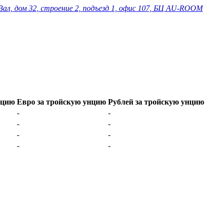
Вал, дом 32, строение 2, подъезд 1, офис 107, БЦ AU-ROOM
нцию
Евро за тройскую унцию
Рублей за тройскую унцию
-
-
-
-
-
-
-
-