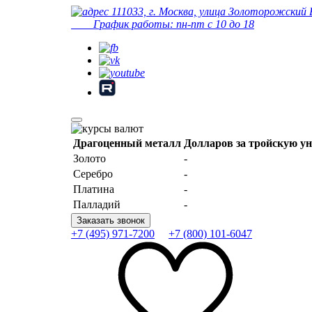
111033, г. Москва, улица Золоторожский 
График работы: пн-пт с 10 до 18
Драгоценный металл
Долларов за тройскую у
Золото
-
Серебро
-
Платина
-
Палладий
-
Заказать звонок
+7 (495) 971-7200
+7 (800) 101-6047