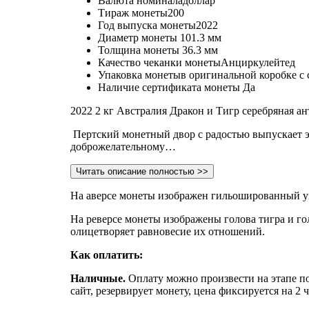
Валюта номинала
доллар
Тираж монеты
200
Год выпуска монеты
2022
Диаметр монеты
101.3 мм
Толщина монеты
36.3 мм
Качество чеканки монеты
Анциркулейтед
Упаковка монеты
в оригинальной коробке с
Наличие сертификата монеты
Да
2022 2 кг Австралия Дракон и Тигр серебряная а
Пертский монетный двор с радостью выпускает э
доброжелательному…
Читать описание полностью >>
На аверсе монеты изображен гильошированный уз
На реверсе монеты изображены голова тигра и го
олицетворяет равновесие их отношений.
Как оплатить:
Наличные.
Оплату можно произвести на этапе по
сайт, резервирует монету, цена фиксируется на 2 