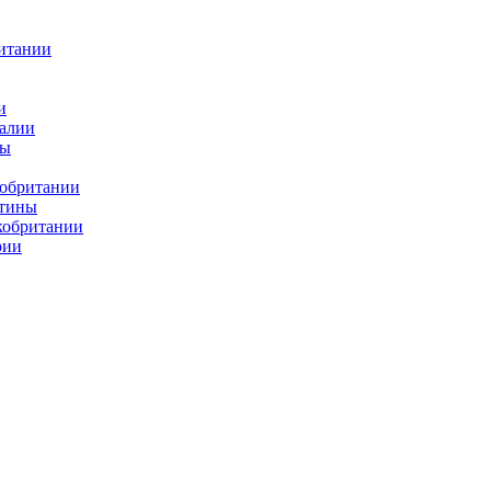
итании
и
алии
ды
кобритании
атины
кобритании
рии