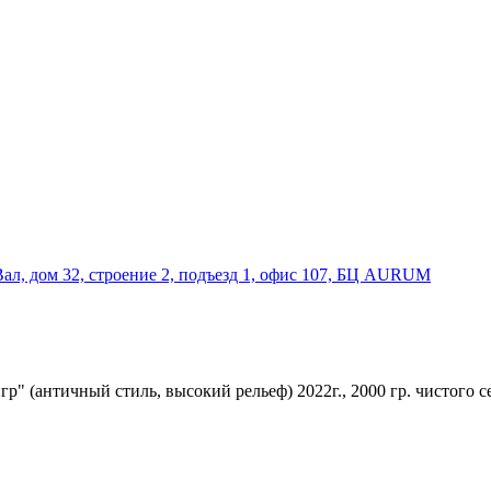
Вал, дом 32, строение 2, подъезд 1, офис 107, БЦ AURUM
" (античный стиль, высокий рельеф) 2022г., 2000 гр. чистого с