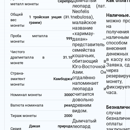
Дымчатый
Как оплат
Серебро
металл монеты
леопард (лат.
Neofelis
Общий
Наличные.
nebulosa),
1 тройская унция (31.1
вес
можно про
малайское
грамм)
монеты
на э
название
получения
«харимау-
Проба металла
наличным
дахан» —
999
монеты
способом
представитель
внесения
семейства
Чистого
денежных 
кошачьих,
драгметалла в
31.10
в кассу к
обитающий в
монете
Заявка, с
Юго-Восточной
через 
Азии. Он
Страна-
резервиру
отдалённо
эмитент
Камбоджа
монету
напоминает
монеты
фиксирует
леопарда и
часа.
считается
Номинал монеты
3000
довольно
древним
Валюта номинала
реал
Безналич
видом.
случае
Тираж монеты
2000
безналичн
Дымчатый
оплаты
леопард
Дикая природа
заключает
Серия