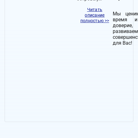
Читать
Мы цени
описание
время 
полностью >>
довери
развива
совершенс
для Вас!