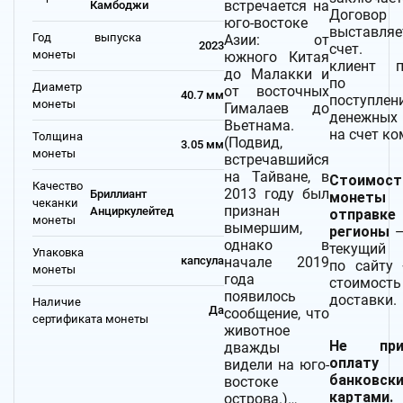
встречается на
Камбоджи
Догов
юго-востоке
выставляе
Год выпуска
Азии: от
2023
счет. 
монеты
южного Китая
клиент п
до Малакки и
по ф
Диаметр
от восточных
40.7 мм
поступлен
монеты
Гималаев до
денежных 
Вьетнама.
на счет ко
Толщина
(Подвид,
3.05 мм
монеты
встречавшийся
на Тайване, в
Стоимост
Качество
2013 году был
Бриллиант
монет
чеканки
признан
Анциркулейтед
отпра
монеты
вымершим,
регионы
однако в
текущий 
Упаковка
начале 2019
капсула
по сайту 
монеты
года
стоимость
появилось
доставки.
Наличие
Да
сообщение, что
сертификата монеты
животное
Не при
дважды
оплату
видели на юго-
банковск
востоке
картами.
острова.)…