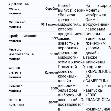
Драгоценный
Новый
На аверсе
металл
Серебро
выпуск серии
монеты
монеты
«Великая
изображен
греческая
Олимп,
Общий вес
мифология», в
окруженный
93.3 грамм
монеты
которой
лавровым
представлены
венком и
Проба металла
самые
типичным
999
монеты
известные
греческим
персонажи
узором. В
Чистого
греческой
дизайн
драгметалла в
93.30
мифологии. В
также
монете
этом выпуске:
включены
Прометей. У
надписи:
Страна-
монеты
«REPUBLIQUE
эмитент
Камерун
красивый
DU
монеты
дизайн с
CAMEROUN»
высоким
— страна
Номинал
3000
рельефом и
выпуска,
монеты
выборочной
«3000
позолотой. Он
FRANCS CFA»
Валюта
франк
поставляется
—
номинала
в
номинальная