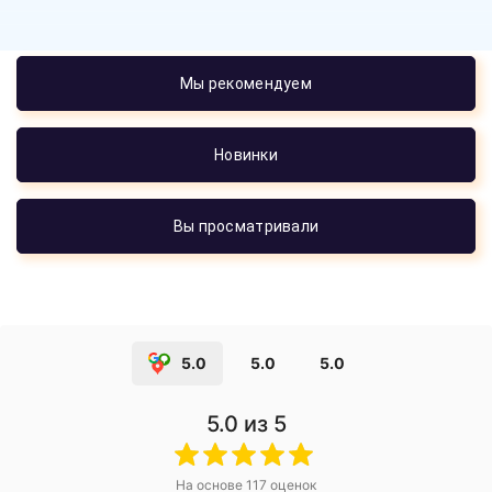
Мы рекомендуем
Новинки
Вы просматривали
5.0
5.0
5.0
5.0
из 5
На основе
117
оценок