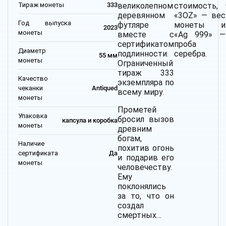
Тираж монеты
333
великолепном
стоимость,
деревянном
«3OZ» — вес
Год выпуска
футляре
монеты и
2023
монеты
вместе с
«Ag 999» —
сертификатом
проба
Диаметр
подлинности.
серебра.
55 мм
монеты
Ограниченный
тираж 333
Качество
экземпляра по
чеканки
Antiqued
всему миру.
монеты
Прометей
Упаковка
бросил вызов
капсула и коробка
монеты
древним
богам,
Наличие
похитив огонь
сертификата
Да
и подарив его
монеты
человечеству.
Ему
поклонялись
за то, что он
создал
смертных…