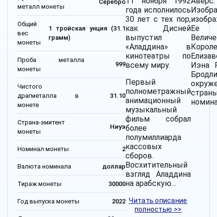
11 ноября 1992
Аверс:
Серебро
металл монеты
года исполнилось
Изобр
30 лет с тех пор,
изобр
Общий
как Дисней
Ее
1 тройская унция (31.1
вес
выпустил
Величе
грамм)
монеты
«Аладдина» в
Корол
кинотеатры по
Елизав
Проба металла
всему миру.
Иэна 
999
монеты
Брод
Первый
окруж
Чистого
полнометражный
стра
драгметалла в
31.10
анимационный
номина
монете
музыкальный
фильм собрал
Страна-эмитент
Ниуэ
более
монеты
полумиллиарда
кассовых
Номинал монеты
2
сборов.
Восхитительный
Валюта номинала
доллар
взгляд Аладдина
на арабскую…
Тираж монеты
30000
Читать описание
Год выпуска монеты
2022
полностью >>