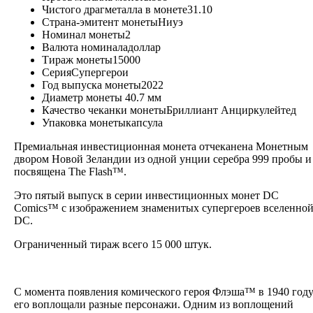
Чистого драгметалла в монете
31.10
Страна-эмитент монеты
Ниуэ
Номинал монеты
2
Валюта номинала
доллар
Тираж монеты
15000
Серия
Супергерои
Год выпуска монеты
2022
Диаметр монеты
40.7 мм
Качество чеканки монеты
Бриллиант Анциркулейтед
Упаковка монеты
капсула
Премиальная инвестиционная монета отчеканена Монетным
двором Новой Зеландии из одной унции серебра 999 пробы и
посвящена The Flash™.
Это пятый выпуск в серии инвестиционных монет DC
Comics™ с изображением знаменитых супергероев вселенно
DC.
Ограниченный тираж всего 15 000 штук.
С момента появления комического героя Флэша™ в 1940 год
его воплощали разные персонажи. Одним из воплощений