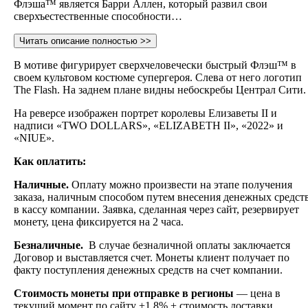
Флэша™ является Барри Аллен, который развил свои
сверхъестественные способности…
Читать описание полностью >>
В мотиве фигурирует сверхчеловечески быстрый Флэш™ в
своем культовом костюме супергероя. Слева от него логотип
The Flash. На заднем плане видны небоскребы Централ Сити.
На реверсе изображен портрет королевы Елизаветы II и
надписи «TWO DOLLARS», «ELIZABETH II», «2022» и
«NIUE».
Как оплатить:
Наличные.
Оплату можно произвести на этапе получения
заказа, наличным способом путем внесения денежных средст
в кассу компании. Заявка, сделанная через сайт, резервирует
монету, цена фиксируется на 2 часа.
Безналичные.
В случае безналичной оплаты заключается
Договор и выставляется счет. Монеты клиент получает по
факту поступления денежных средств на счет компании.
Стоимость монеты при отправке в регионы
— цена в
текущий момент по сайту +1,8% + стоимость доставки.