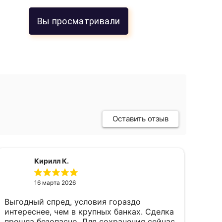
Вы просматривали
Оставить отзыв
Кирилл К.
16 марта 2026
Выгодный спред, условия гораздо
пок
интереснее, чем в крупных банках. Сделка
фев
прошла безопасно. Для сохранения сейчас
пал