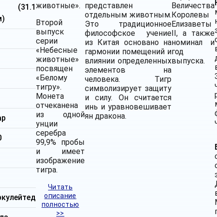
животные».
представлен
Величества
я (31.1
отдельным животным.
Королевы
м)
Второй
Это традиционное
Елизаветы
выпуск
философское учение
II, а также
серии
из Китая основано на
номинал и
«Небесные
гармонии помещений и
год
животные»
влиянии определенных
выпуска.
посвящен
элементов на
«Белому
человека. Тигр
тигру».
символизирует защиту
Монета
и силу. Он считается
отчеканена
инь и уравновешивает
из одной
ян дракона.
ар
унции
серебра
0
99,9% пробы
и имеет
изображение
тигра.
м
Читать
описание
ркулейтед
полностью
>>