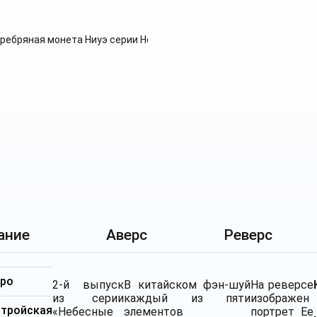
ание
Аверс
Реверс
бро
2-й выпуск
В китайском фэн-шуй
На реверсе
из серии
каждый из пяти
изображен
ройская
«Небесные
элементов
портрет Ее