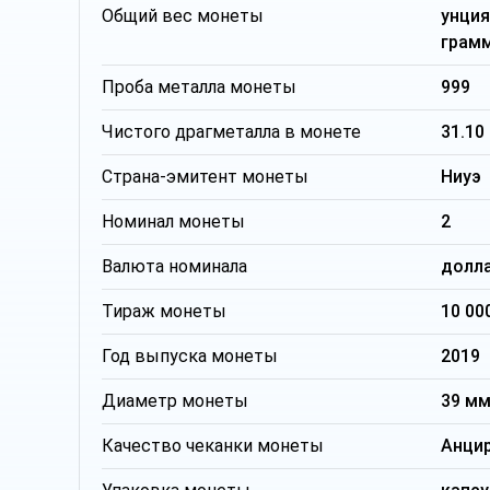
Общий вес монеты
унци
грам
Проба металла монеты
999
Чистого драгметалла в монете
31.10
Страна-эмитент монеты
Ниуэ
Номинал монеты
2
Валюта номинала
долл
Тираж монеты
10 00
Год выпуска монеты
2019
Диаметр монеты
39 м
Качество чеканки монеты
Анци