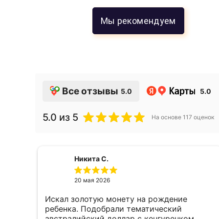
Мы рекомендуем
Все отзывы
5.0
5.0
5.0
из 5
На основе
117
оценок
Никита С.
20 мая 2026
Искал золотую монету на рождение
е,
ребенка. Подобрали тематический
австралийский доллар с кенгуренком,