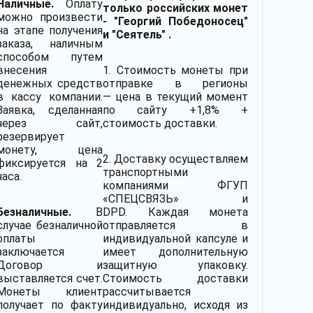
Наличные.
Оплату
только российских монет
можно произвести
- "Георгий Победоносец"
на этапе получения
и "Сеятель" .
заказа, наличным
способом путем
внесения
1. Стоимость монеты при
денежных средств
отправке в регионы
в кассу компании.
— цена в текущий момент
Заявка, сделанная
по сайту +1,8% +
через сайт,
стоимость доставки.
резервирует
монету, цена
2.
Доставку
осуществляем
фиксируется на 2
транспортными
часа.
компаниями
ФГУП
«СПЕЦСВЯЗЬ» и
Безналичные.
В
DPD. Каждая монета
случае безналичной
отправляется в
оплаты
индивидуальной капсуле и
заключается
имеет дополнительную
Договор и
защитную упаковку.
выставляется счет.
Стоимость доставки
Монеты клиент
рассчитывается
получает по факту
индивидуально, исходя из