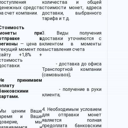
поступления
количества и общей
денежных средств
стоимости монет, адреса
на счет компании.
доставки, выбранного
тарифа и т.д.
Стоимость
монеты при
3. Виды получения
отправке в
доставки уточняются с
регионы
— цена в
клиентом в моменты
текущий момент по
выставления счета
сайту +1,8% +
стоимость
- доставка до офиса
доставки.
Транспортной компании
(самовывоз);
Не принимаем
оплату
- получение в руки
банковскими
клиента;
картами.
4. Необходимым условием
Мы ценим Ваше
для отправки монет
время и Ваше
является полная
доверие, мы
предоплата банковским
развиваемся и