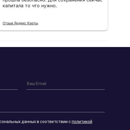
капитала то что нужно.
пон
Отзыв Яндекс Карты
Отзы
рсональных данных в соответствии с
политикой