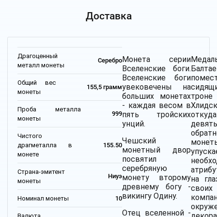
Доставка
Драгоценный
Монета серии
Медал
Серебро
металл монеты
Вселенские боги.
Балт
Вселенские боги
поме
Общий вес
увековечены на
сидящ
155,5 грамм
монеты
больших монетах
тр
- каждая весом в
Хлид
Проба металла
пять тройских
откуда
999
монеты
унций.
девят
обрат
Чистого
Чешский
моне
драгметалла в
155.50
монетный двор
упуска
монете
посвятил
необх
серебряную
атрибу
Страна-эмитент
Ниуэ
монету второму
на гла
монеты
древнему богу -
своих
викингу Одину.
компан
Номинал монеты
10
окруж
Отец вселенной -
декор
Валюта