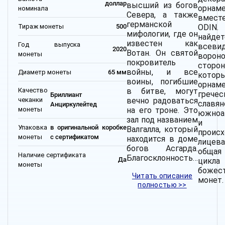
доллар
высший из богов
орнам
номинала
Севера, а также
вмест
германской
Тираж монеты
500
ODIN
мифологии, где он
найде
известен как
Год выпуска
всеви
2020
Вотан. Он святой
монеты
вороно
покровитель
сторо
войны, и все
Диаметр монеты
65 мм
котор
воины, погибшие
орнам
Качество
в битве, могут
гречес
Бриллиант
чеканки
вечно радоваться
славян
Анциркулейтед
монеты
на его троне. Это
южноа
зал под названием
и ег
Упаковка
в оригинальной коробке
Валгалла, который
проис
монеты
с сертификатом
находится в доме
лицев
богов Асгарда.
общая
Наличие сертификата
Благосклонность…
Да
цикла
монеты
божес
Читать описание
монет.
полностью >>