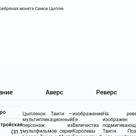
ание
Аверс
Реверс
бро
Цыпленок Твити —
изображение
На реве
мультипликационный
Ее
изображен
ройская
персонаж из
Величества
подмигивающ
мультфильмов серии
Королевы
Твити. Поз
я (31.1