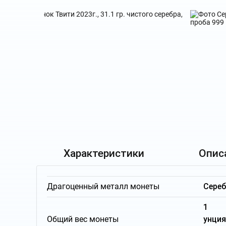
Характеристики
Опис
Драгоценный металл монеты
Сере
1 т
Общий вес монеты
унци