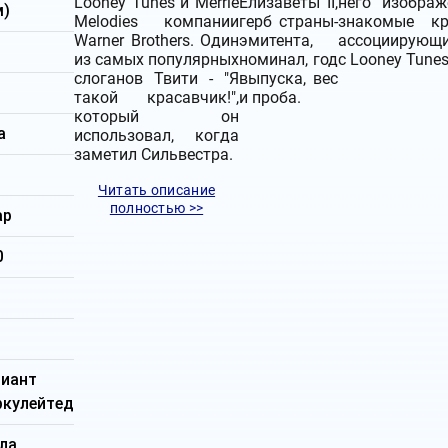
Looney Tunes и Merrie
Елизаветы II,
него изобра
м)
Melodies компании
герб страны-
знакомые кр
Warner Brothers.
Один
эмитента,
ассоциирующ
из самых популярных
номинал, год
с Looney Tunes
слоганов Твити - "Я
выпуска, вес
такой красавчик!",
и проба.
который он
а
использовал, когда
заметил Сильвестра.
Читать описание
полностью >>
ар
0
м
лиант
ркулейтед
ла