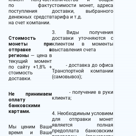
по факту
стоимости монет, адреса
поступления
доставки, выбранного
денежных средств
тарифа и т.д.
на счет компании.
3. Виды получения
Стоимость
доставки уточняются с
монеты при
клиентом в моменты
отправке в
выставления счета
регионы
— цена в
текущий момент
- доставка до офиса
по сайту +1,8% +
Транспортной компании
стоимость
(самовывоз);
доставки.
- получение в руки
Не принимаем
клиента;
оплату
банковскими
картами.
4. Необходимым условием
для отправки монет
является полная
Мы ценим Ваше
предоплата банковским
время и Ваше