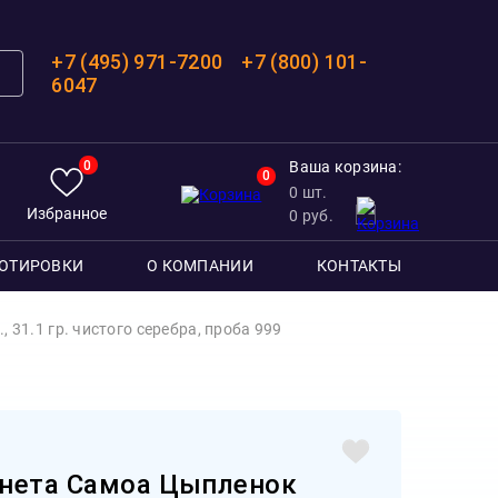
+7 (495) 971-7200
+7 (800) 101-
6047
0
Ваша корзина:
0
0
шт.
Избранное
0
руб.
ОТИРОВКИ
О КОМПАНИИ
КОНТАКТЫ
монета Самоа Цыпленок Твити 2023г., 31.1 гр. чистого серебра, проба 999
нета Самоа Цыпленок