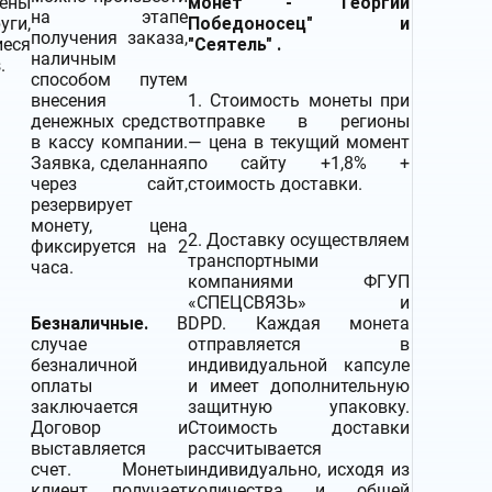
жены
монет - "Георгий
на этапе
уги,
Победоносец" и
получения заказа,
иеся
"Сеятель" .
наличным
.
способом путем
внесения
1. Стоимость монеты при
денежных средств
отправке в регионы
в кассу компании.
— цена в текущий момент
Заявка, сделанная
по сайту +1,8% +
через сайт,
стоимость доставки.
резервирует
монету, цена
2.
Доставку
осуществляем
фиксируется на 2
транспортными
часа.
компаниями
ФГУП
«СПЕЦСВЯЗЬ» и
Безналичные.
В
DPD. Каждая монета
случае
отправляется в
безналичной
индивидуальной капсуле
оплаты
и имеет дополнительную
заключается
защитную упаковку.
Договор и
Стоимость доставки
выставляется
рассчитывается
счет. Монеты
индивидуально, исходя из
клиент получает
количества и общей