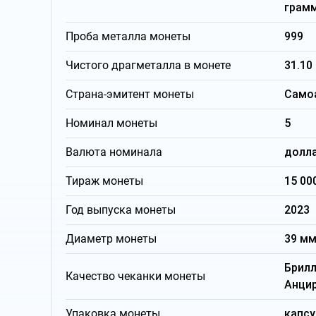
грам
Проба металла монеты
999
Чистого драгметалла в монете
31.10
Страна-эмитент монеты
Само
Номинал монеты
5
Валюта номинала
долл
Тираж монеты
15 00
Год выпуска монеты
2023
Диаметр монеты
39 м
Брил
Качество чеканки монеты
Анци
Упаковка монеты
капсу