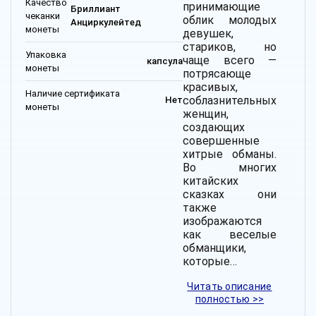
Качество
принимающие
Бриллиант
чеканки
облик молодых
Анциркулейтед
монеты
девушек,
стариков, но
Упаковка
чаще всего —
капсула
монеты
потрясающе
красивых,
Наличие сертификата
соблазнительных
Нет
монеты
женщин,
создающих
совершенные
хитрые обманы.
Во многих
китайских
сказках они
также
изображаются
как веселые
обманщики,
которые…
Читать описание
полностью >>