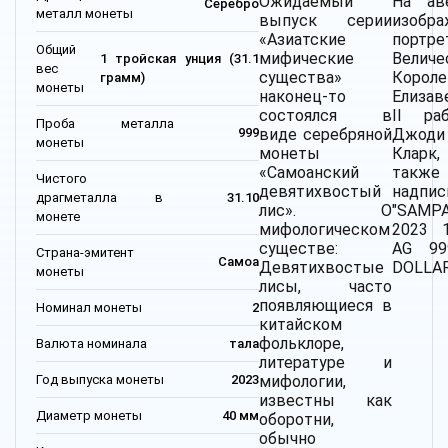
Ожидаемый
На ав
Серебро
металл монеты
выпуск серии
изобра
«Азиатские
портре
Общий
мифические
Величе
1 тройская унция (31.1
вес
существа»
Корол
грамм)
монеты
наконец-то
Елизав
состоялся в
II ра
Проба металла
виде серебряной
Джоди
999
монеты
монеты
Кларк
«Самоанский
также
Чистого
девятихвостый
надпис
драгметалла в
31.10
лис». О
"SAMP
монете
мифологическом
2023 
существе:
AG 99
Страна-эмитент
Самоа
Девятихвостые
DOLLAR
монеты
лисы, часто
появляющиеся в
Номинал монеты
2
китайском
фольклоре,
Валюта номинала
тала
литературе и
Год выпуска монеты
2023
мифологии,
известны как
Диаметр монеты
40 мм
оборотни,
обычно