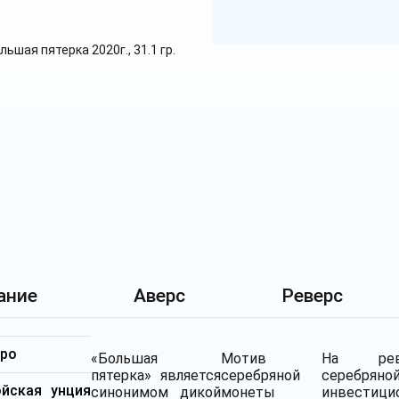
ание
Аверс
Реверс
бро
«Большая
Мотив
На рев
пятерка» является
серебряной
серебряно
ойская унция
синонимом дикой
монеты
инвестици