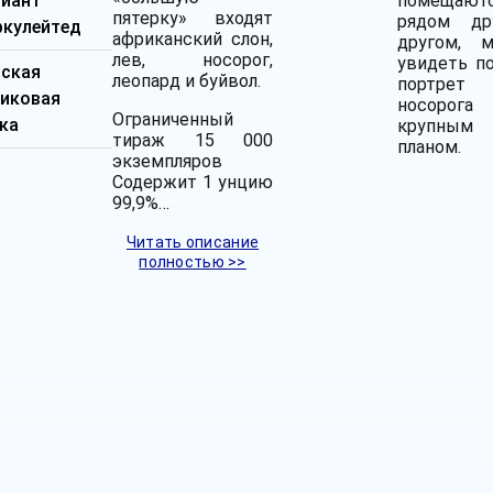
лиант
помещают
пятерку» входят
рядом др
ркулейтед
африканский слон,
другом, 
лев, носорог,
увидеть п
дская
леопард и буйвол.
портрет
тиковая
носорога
Ограниченный
ка
крупным
тираж 15 000
планом.
экземпляров
Содержит 1 унцию
99,9%…
Читать описание
полностью >>