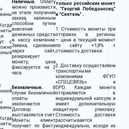
Наличные.
Оплату
только российских монет
можно произвести
ы
- "Георгий Победоносец"
на этапе получения
вины
и "Сеятель" .
заказа, наличным
способом путем
Когда
внесения
1. Стоимость монеты при
неты
денежных средств
отправке в регионы
ся
в кассу компании.
— цена в текущий момент
уг с
Заявка, сделанная
по сайту +1,8% +
можно
через сайт,
стоимость доставки.
олный
резервирует
монету, цена
2.
Доставку
осуществляем
фиксируется на 2
транспортными
часа.
компаниями
ФГУП
«СПЕЦСВЯЗЬ» и
й
Безналичные.
В
DPD. Каждая монета
онной
случае безналичной
отправляется в
оплаты
индивидуальной капсуле и
ы
заключается
имеет дополнительную
вины
Договор и
защитную упаковку.
выставляется счет.
Стоимость доставки
Когда
Монеты клиент
рассчитывается
неты
получает по факту
индивидуально, исходя из