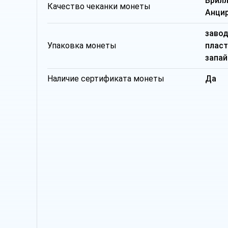
Брил
Качество чеканки монеты
Анци
заво
Упаковка монеты
плас
запай
Наличие сертификата монеты
Да