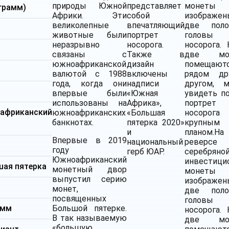
природы Южной
представляет
монеты
 грамм)
Африки. Эти
собой
изображен
великолепные
впечатляющий
две поло
животные были
портрет
головы
неразрывно
носорога.
носорога. 
связаны с
Также в
две мо
южноафриканской
дизайн
помещают
валютой с 1988
включены
рядом др
года, когда они
надписи
другом, 
впервые были
«Южная
увидеть п
использованы на
Африка»,
портрет
африканский
южноафриканских
«Большая
носорога
банкнотах.
пятерка 2020»
крупным
и
планом.На
Впервые в 2019
национальный
реверсе
году
герб ЮАР.
серебряно
Южноафриканский
инвестици
шая пятерка
монетный двор
монеты
выпустил серию
изображен
монет,
две поло
посвященных
головы
 мм
Большой пятерке.
носорога. 
В так называемую
две мо
«большую