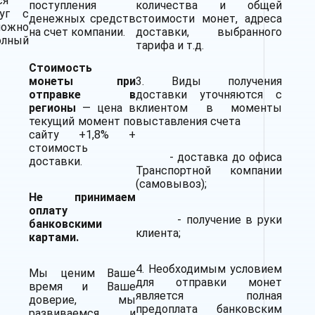
ся
поступления
количества и общей
уг с
денежных средств
стоимости монет, адреса
можно
на счет компании.
доставки, выбранного
олный
тарифа и т.д.
Стоимость
монеты при
3. Виды получения
отправке в
доставки уточняются с
регионы
— цена в
клиентом в моменты
текущий момент по
выставления счета
сайту +1,8% +
стоимость
- доставка до офиса
доставки.
Транспортной компании
(самовывоз);
Не принимаем
оплату
- получение в руки
банковскими
клиента;
картами.
4. Необходимым условием
Мы ценим Ваше
для отправки монет
время и Ваше
является полная
доверие, мы
предоплата банковским
развиваемся и