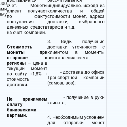
выставляется
рассчитывается
000
счет. Монеты
индивидуально, исходя из
ами
клиент получает
количества и общей
му
по факту
стоимости монет, адреса
поступления
доставки, выбранного
денежных средств
тарифа и т.д.
на счет компании.
3. Виды получения
Стоимость
доставки уточняются с
монеты при
клиентом в моменты
отправке в
выставления счета
регионы
— цена в
текущий момент
- доставка до офиса
по сайту +1,8% +
Транспортной компании
стоимость
(самовывоз);
доставки.
- получение в руки
Не принимаем
клиента;
оплату
банковскими
картами.
4. Необходимым условием
для отправки монет