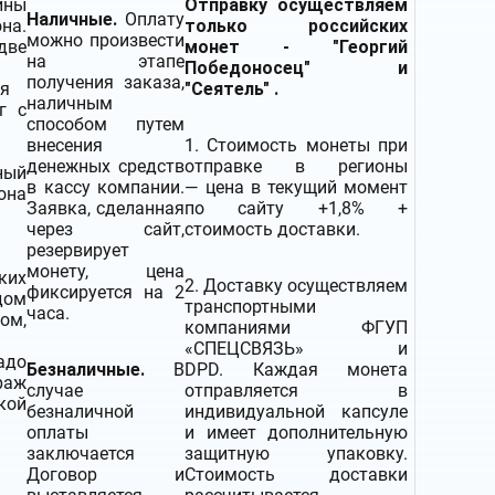
ины
Отправку осуществляем
Наличные.
Оплату
на.
только российских
можно произвести
ве
монет - "Георгий
на этапе
Победоносец" и
получения заказа,
я
"Сеятель" .
наличным
г с
способом путем
внесения
1. Стоимость монеты при
денежных средств
отправке в регионы
ный
в кассу компании.
— цена в текущий момент
она
Заявка, сделанная
по сайту +1,8% +
через сайт,
стоимость доставки.
резервирует
монету, цена
ких
2.
Доставку
осуществляем
фиксируется на 2
дом
транспортными
часа.
ом,
компаниями
ФГУП
«СПЕЦСВЯЗЬ» и
адо
Безналичные.
В
DPD. Каждая монета
раж
случае
отправляется в
кой
безналичной
индивидуальной капсуле
оплаты
и имеет дополнительную
заключается
защитную упаковку.
Договор и
Стоимость доставки