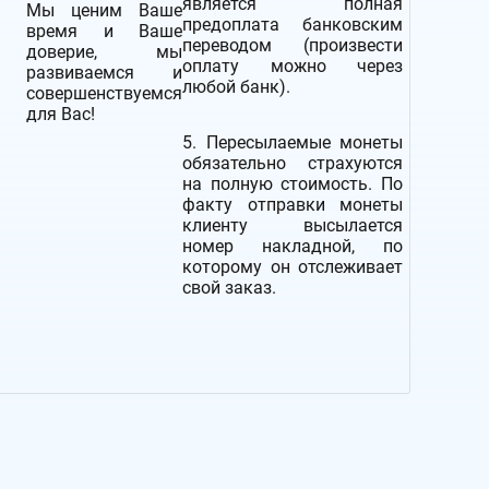
является полная
Мы ценим Ваше
предоплата банковским
время и Ваше
переводом (произвести
доверие, мы
оплату можно через
развиваемся и
любой банк).
совершенствуемся
для Вас!
5. Пересылаемые монеты
обязательно страхуются
на полную стоимость.
По
факту отправки монеты
клиенту высылается
номер накладной, по
которому он отслеживает
свой заказ.