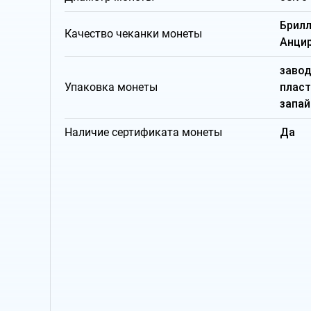
Брил
Качество чеканки монеты
Анци
заво
Упаковка монеты
плас
запай
Наличие сертификата монеты
Да