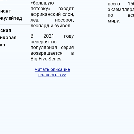
«большую
всего 15
пятерку» входят
экземпляр
лиант
африканский слон,
по все
ркулейтед
лев, носорог,
миру.
леопард и буйвол.
дская
В 2021 году
тиковая
невероятно
ка
популярная серия
возвращается в
Big Five Series…
Читать описание
полностью >>