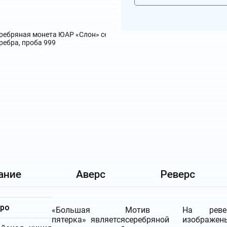
ание
Аверс
Реверс
бро
«Большая
Мотив
На реве
пятерка» является
серебряной
изображен