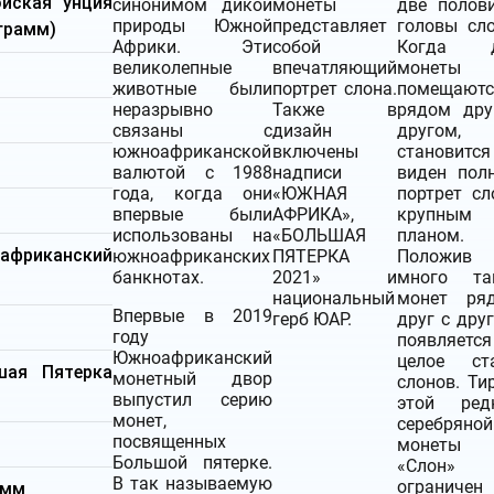
ойская унция
синонимом дикой
монеты
две полов
природы Южной
представляет
головы сло
 грамм)
Африки. Эти
собой
Когда д
великолепные
впечатляющий
монеты
животные были
портрет слона.
помещаютс
неразрывно
Также в
рядом дру
связаны с
дизайн
другом,
южноафриканской
включены
становится
валютой с 1988
надписи
виден пол
года, когда они
«ЮЖНАЯ
портрет сл
впервые были
АФРИКА»,
крупным
использованы на
«БОЛЬШАЯ
планом.
африканский
южноафриканских
ПЯТЕРКА
Положив
банкнотах.
2021» и
много та
национальный
монет ря
Впервые в 2019
герб ЮАР.
друг с друг
году
появляется
Южноафриканский
целое ст
шая Пятерка
монетный двор
слонов. Ти
выпустил серию
этой ред
монет,
серебряной
посвященных
монеты
Большой пятерке.
«Слон»
В так называемую
ограничен
 мм