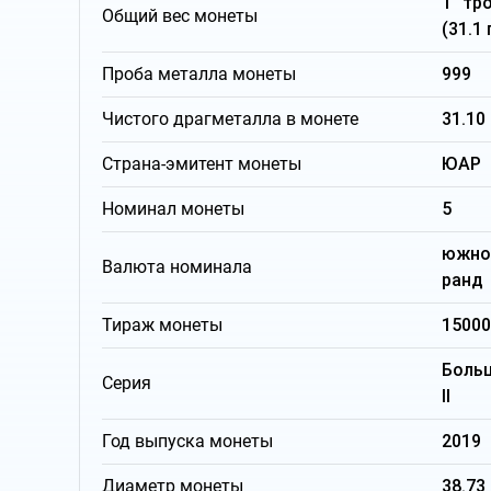
1 тр
Общий вес монеты
(31.1
Проба металла монеты
999
Чистого драгметалла в монете
31.10
Страна-эмитент монеты
ЮАР
Номинал монеты
5
южно
Валюта номинала
ранд
Тираж монеты
15000
Боль
Серия
II
Год выпуска монеты
2019
Диаметр монеты
38.73