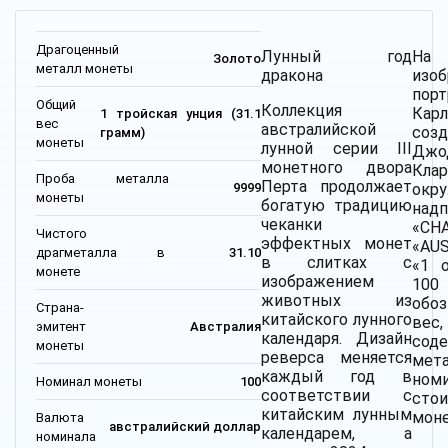
Драгоценный
Лунный год
На
Золото
металл монеты
дракона
изо
порт
Общий
Коллекция
Кар
1 тройская унция (31.1
вес
австралийской
соз
грамм)
монеты
лунной серии III
Джо
монетного двора
Клар
Проба металла
Перта продолжает
окр
9999
монеты
богатую традицию
над
чеканки
«CHA
Чистого
эффектных монет
«AU
драгметалла в
31.10
в слитках с
«1 
монете
изображением
100
животных из
обо
Страна-
китайского лунного
вес,
эмитент
Австралия
календаря. Дизайн
сод
монеты
реверса меняется
ме
каждый год в
ном
Номинал монеты
100
соответствии с
сто
китайским лунным
мон
Валюта
австралийский доллар
календарем, а
номинала