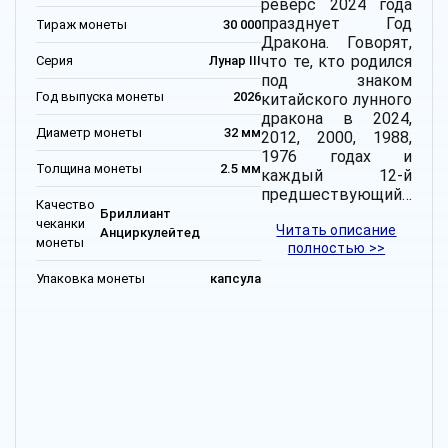
реверс 2024 года
празднует Год
Тираж монеты
30 000
Дракона. Говорят,
что те, кто родился
Серия
Лунар III
под знаком
Год выпуска монеты
2026
китайского лунного
дракона в 2024,
Диаметр монеты
32 мм
2012, 2000, 1988,
1976 годах и
Толщина монеты
2.5 мм
каждый 12-й
предшествующий…
Качество
Бриллиант
чеканки
Читать описание
Анциркулейтед
монеты
полностью >>
Упаковка монеты
капсула